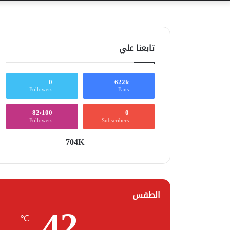
تابعنا علي
0
622k
Followers
Fans
82٬100
0
Followers
Subscribers
704K
الطقس
42
℃