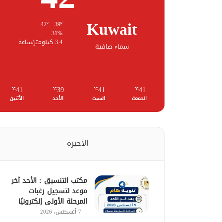
Kuwait
42º - 39º
31%
3.4 كيلومتر/ساعة
سماء صافية
41
39
41
41
℃
℃
℃
℃
الجمعة
السبت
الأحد
الأثنين
الأخيرة
مكتب التنسيق : الأحد آخر
موعد لتسجيل رغبات
المرحلة الأولى إلكترونيًا
7 أغسطس، 2026