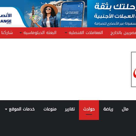
صريين بالخارج
المعاملات القنصليه
البعثه الدبلوماسيه
شاركنا
مال
رياضة
حوادث
تقارير
منوعات
خدمات الموقع