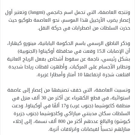
وتتجه العاصفة، التي تحمل اسم جانجمي (Jangmi) وتعتبر أول
إعصار يضرب الأرخبيل هذا الموسم، نحو العاصمة طوكيو حيث
حذرت السلطات من اضطرابات في حركة النقل.
وذكر الناطق الرسمي باسم الحكومة اليابانية، مينورو كيهارا،
أن الإصابات الـ15 وقعت في محافظة أوكيناوا (الجنوبية)
بشكل رئيسي، ناجمة عن سقوط أشخاص بفعل الرياح العاتية
وتطاير الأجسام على المركبات. وأظهرت لقطات رياحا شديدة
اقتلعت شجرة ارتفاعها 10 أمتار وأمطارا غزيرة.
وتسببت العاصفة، التي خفف تصنيفها من إعصار إلى عاصفة
استوائية، في قطع الكهرباء عن أكثر من 30 ألف منزل في
منطقة كاغوشيما (جنوب غرب) و17 ألفًا في أوكيناوا. ودعت
السلطات سكان مدينتي ميازاكي وكاجوشيما (جنوب جزيرة
كيوشو) والبالغ عددهم أكثر من 800 ألف نسمة، إلى إخلاء
منازلهم تحسباً لفيضانات وانزلاقات أتربة.