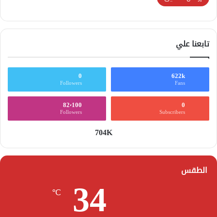
تابعنا علي
0
622k
Followers
Fans
82٬100
0
Followers
Subscribers
704K
الطقس
34
℃