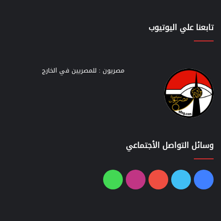
تابعنا علي اليوتيوب
مصريون : للمصريين في الخارج
وسائل التواصل الأجتماعي
فيسبوك
تويتر
يوتيوب
انستقرام
واتساب