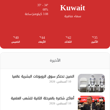
Kuwait
35º - 34º
68%
3.08 كيلومتر/ساعة
سماء صافية
40
44
42
35
℃
℃
℃
℃
الأثنين
الثلاثاء
الأربعاء
الخميس
الأخيرة
الصين تحتكر سوق الروبوتات البشرية عالميا
10 أغسطس، 2026
أماكن شاغرة بالمرحلة الثانية للشعب العلمية
10 أغسطس، 2026