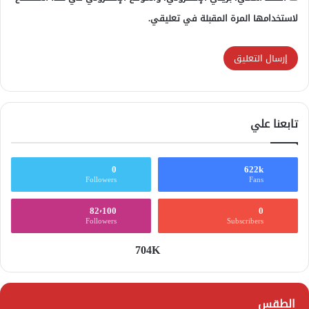
لاستخدامها المرة المقبلة في تعليقي.
تابعنا علي
0
622k
Followers
Fans
82٬100
0
Followers
Subscribers
704K
الطقس