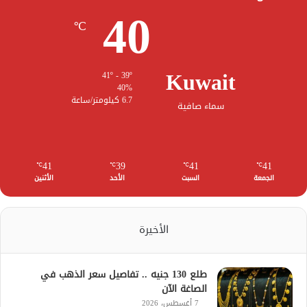
40
℃
Kuwait
41º - 39º
40%
6.7 كيلومتر/ساعة
سماء صافية
41
39
41
41
℃
℃
℃
℃
الجمعة
السبت
الأحد
الأثنين
الأخيرة
طلع 130 جنيه .. تفاصيل سعر الذهب في
الصاغة الآن
7 أغسطس، 2026