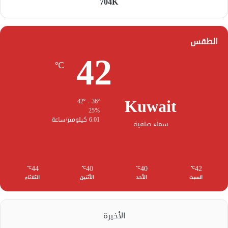
704K
الطقس
42
℃
Kuwait
42º - 36º
25%
6.01 كيلومتر/ساعة
سماء صافية
44
40
40
42
℃
℃
℃
℃
السبت
الأحد
الأثنين
الثلاثاء
الأخيرة