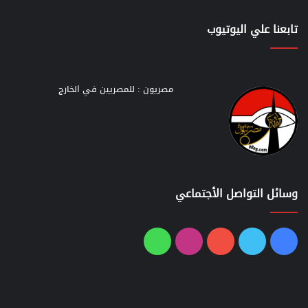
تابعنا علي اليوتيوب
مصريون : للمصريين في الخارج
وسائل التواصل الأجتماعي
فيسبوك
تويتر
يوتيوب
انستقرام
واتساب