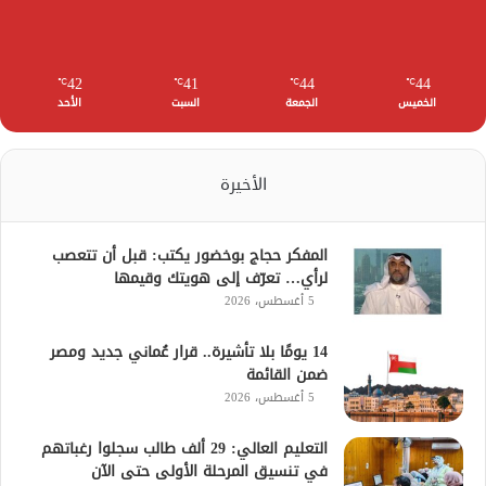
42
41
44
44
℃
℃
℃
℃
الخميس
الجمعة
السبت
الأحد
الأخيرة
المفكر حجاج بوخضور يكتب: قبل أن تتعصب
لرأي… تعرّف إلى هويتك وقيمها
5 أغسطس، 2026
14 يومًا بلا تأشيرة.. قرار عُماني جديد ومصر
ضمن القائمة
5 أغسطس، 2026
التعليم العالي: 29 ألف طالب سجلوا رغباتهم
في تنسيق المرحلة الأولى حتى الآن