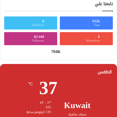
تابعنا علي
0
622k
Followers
Fans
82٬100
0
Followers
Subscribers
704K
الطقس
37
℃
Kuwait
44º - 37º
24%
5.91 كيلومتر/ساعة
سماء صافية