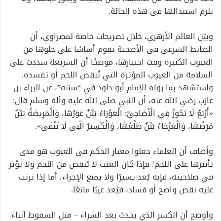
يلزم استبدالها في هذه الحالة.
وبيّن العالم الأزهري، خلال تصريحات خاصة لمصراوي، أن
الضابط الشرعي في الأضحية يقوم أساسًا على خلوها من
العيوب الكبيرة وقت اختيارها، موضحًا أن الشريعة شددت على
السلامة من العيوب المؤثرة التي تُنقص اللحم أو تفسده.
واستشهد بما رواه الإمام أبو داود في “سننه”، عن البراء بن
عازب رضي الله عنه، أن النبي صلى الله عليه وآله وسلم قال:
«أَرْبَعٌ لَا تَجُوزُ فِي الْأَضَاحِيِّ: الْعَوْرَاءُ بَيِّنٌ عَوَرُهَا، وَالْمَرِيضَةُ بَيِّنٌ
مَرَضُهَا، وَالْعَرْجَاءُ بَيِّنٌ ظَلْعُهَا، وَالْكَسِيرُ الَّتِي لَا تَنْقَى».
وأضاف أن العلماء جعلوا معيار الحكم في العيوب هو مدى
تأثيرها على اللحم؛ فإذا كان العيب لا يُنقص من اللحم ولا يؤثر
في صلاحيته، فإنه يُعد يسيرًا ولا يمنع الإجزاء، أما إذا ترتب
عليه نقص واضح أو فساد، فيُعد عيبًا مانعًا.
وأوضح أن الكسر الذي يحدث بعد الشراء – مثل السقوط أثناء