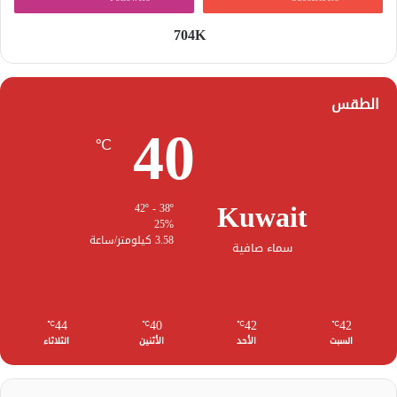
704K
الطقس
40
℃
Kuwait
42º - 38º
25%
3.58 كيلومتر/ساعة
سماء صافية
44
40
42
42
℃
℃
℃
℃
السبت
الأحد
الأثنين
الثلاثاء