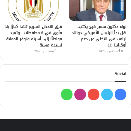
لواء دكتور/ سمير فرج يكتب..
فرق التدخل السريع تنقذ كبارًا بلا
هل بدأ الرئيس الأمريكي دونالد
مأوى في 6 محافظات.. وتعيد
ترامب في التخلي عن دعم
مواطنًا إلى أسرته وتوفر الحماية
أوكرانيا (1)
لسيدة مسنة
8 أغسطس، 2026
8 أغسطس، 2026
Social
فيسبوك
تويتر
يوتيوب
انستقرام
واتساب