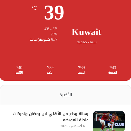
39
℃
Kuwait
43º - 37º
23%
6.77 كيلومتر/ساعة
سماء صافية
40
39
39
43
℃
℃
℃
℃
الجمعة
السبت
الأحد
الأثنين
الأخيرة
رسالة وداع من الأهلي لبن رمضان وتحركات
عاجلة لتعويضه
6 أغسطس، 2026