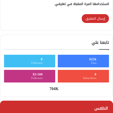
لاستخدامها المرة المقبلة في تعليقي.
تابعنا علي
0
622k
Followers
Fans
82٬100
0
Followers
Subscribers
704K
الطقس