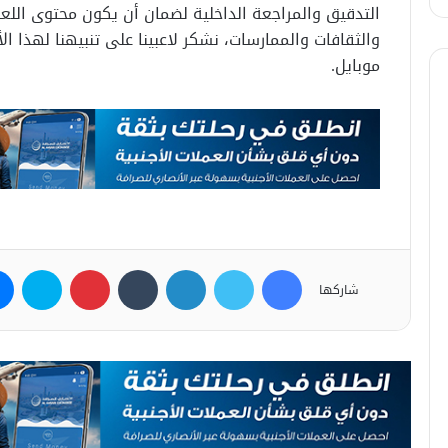
التدقيق والمراجعة الداخلية لضمان أن يكون محتوى اللعبة 
والثقافات والممارسات، نشكر لاعبينا على تنبيهنا لهذا ا
موبايل.
فيسبوك
تويتر
لينكدإن
بينتيريست
سكاي
شاركها