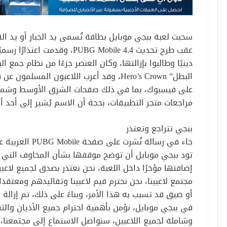
عقب طرح تحديث PUBG Mobile 4.4، 
دينيًا وطالبوا بإزالتها، وكان العنصر جزءًا من نظام جمع
البطل” Hero’s Crown، وقد أعرب اللاعبون ال
على فيسبوك، بما في ذلك صفحات الشرق الأوسط وشمال إ
مراجعات متجر التطبيقات، بحجة أن الاسم يُشير إلى أحد 
ببجي تتراجع وتعتذر
جاء في رسالة نُشرت على صفحة PUBG Mobile العربية على فيسبوك:
تود ببجي موبايل أن توضح موقفها بشأن المخاوف التي أ
إضافتها مؤخرًا داخل اللعبة، نحن نعتذر بصدق لجميع لاعبين
مجتمع لاعبينا، نحن نحترم قيم لاعبينا وتقاليدهم ومعتق
أو ضيق قد تسبب به هذا الأمر، وبناءً على ذلك، تم إزالة ه
في ببجي موبايل، نؤمن بأهمية احترام جميع الأديان والثق
وشاملة لجميع اللاعبين، سنواصل الاستماع إلى مجتمعنا، و