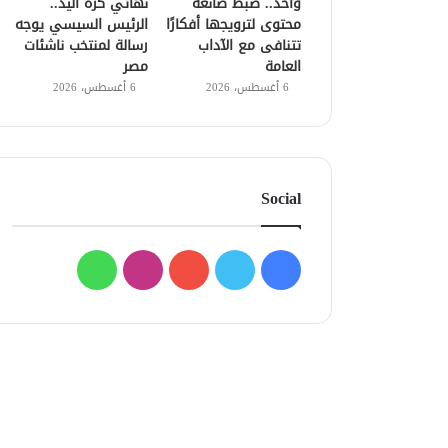
واحد.. ضبط صانعة
نهائي كرة اليد..
محتوى لترويجها أفكارًا
الرئيس السيسي يوجه
تتنافى مع الآداب
رسالة لمنتخب ناشئات
العامة
مصر
6 أغسطس، 2026
6 أغسطس، 2026
Social
فيسبوك
تويتر
يوتيوب
انستقرام
واتساب