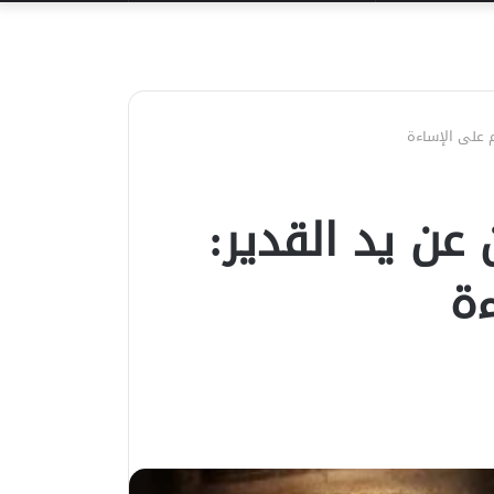
عن
 على الإساءة
عن يد القدير:
ة