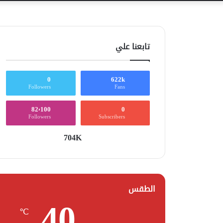
تابعنا علي
0
622k
Followers
Fans
82٬100
0
Followers
Subscribers
704K
الطقس
40
℃