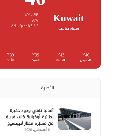
Kuwait
40º - 39º
20%
8.2 كيلومتر/ساعة
سماء صافية
39
39
43
40
℃
℃
℃
℃
الخميس
الجمعة
السبت
الأحد
الأخيرة
ألمانيا تنفي وجود ذخيرة
بطائرة أوكرانية كانت قريبة
من مسيّرة مطار لايبتسيج
6 أغسطس، 2026