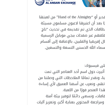
سحبت لعبة ببجي موبايل بطاقة تُسمى يد الجبار أو يد القدير أو “Hand of the Almighty” من لعبتها
وقدمت اعتذارًا رسميًا بعد أن اعتبرها لاعبون مسلمون مسيئة
 البطاقات الذي تم تقديمه في تحديث “تاج
مسلمون عن قلقهم عبر صفحات ببجي موبايل الرسمية
فريقيا والفلبين، بالإضافة إلى أقسام
أسماء الله الحسنى التسعة والتسعين.
ثيرت حول اسم أحد العناصر التي تمت
ا، ونقدر تمامًا الملاحظات التي وصلتنا من
داتهم، ونعرب عن أسفنا العميق لأي إساءة
ذا العنصر فورًا من اللعبة.
افات، ونسعى دائمًا لتوفير بيئة آمنة
مراجعة المحتوى بعناية أكبر، وتعزيز آليات