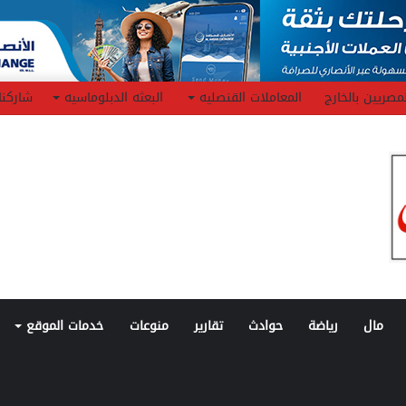
مصريين بالخارج
المعاملات القنصليه
البعثه الدبلوماسيه
شاركنا
مال
رياضة
حوادث
تقارير
منوعات
خدمات الموقع