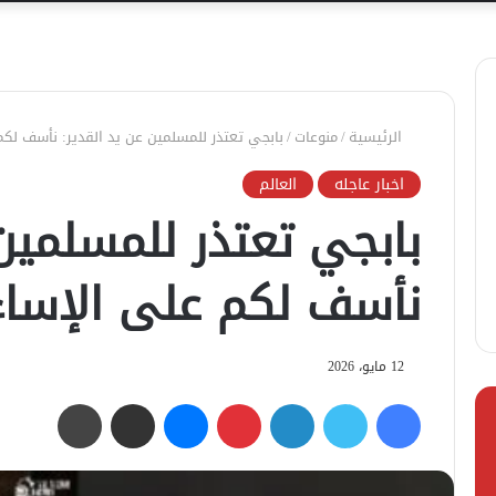
الرئيسية
/
منوعات
/
بابجي تعتذر للمسلمين عن يد القدير: نأسف لكم
اخبار عاجله
العالم
بابجي تعتذر للمسلمين 
نأسف لكم على الإساء
12 مايو، 2026
فيسبوك
تويتر
لينكدإن
بينتيريست
ماسنجر
مشاركة عبر البريد
طباعة