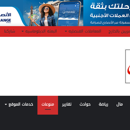
ريين بالخارج
المعاملات القنصليه
البعثه الدبلوماسيه
شاركنا
مال
رياضة
حوادث
تقارير
منوعات
خدمات الموقع