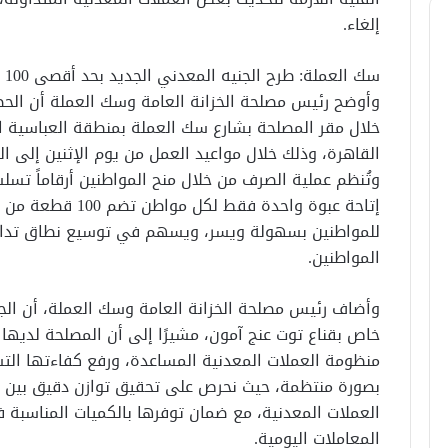
إلغاء.
سك العملة: طرح الجنيه المعدني الجديد بحد أقصى 100 قطعة للمواطن
وأوضح رئيس مصلحة الخزانة العامة وسك العملة أن الحص
خلال مقر المصلحة بشارع سك العملة بمنطقة العباسية ا
القاهرة، وذلك خلال مواعيد العمل من يوم الإثنين إلى ال
وتُنظم عملية الصرف من خلال منح المواطنين أرقاماً تسل
إتاحة عبوة واحدة فق
للمواطنين بسهولة ويسر، ويسهم في توسيع نطاق تداول
المواطنين.
وأضاف رئيس مصلحة الخزانة العامة وسك العملة، أن الج
خاص بقناع توت عنج آمون، مشيرًا إلى أن المصلحة لديه
منظومة العملات المعدنية المساعدة، ورفع كفاءتها الت
بصورة منتظمة، حيث نحرص على تحقيق توازن دقيق بين الج
العملات المعدنية، مع ضمان توفرها بالكميات المناسب
المعاملات اليومية.