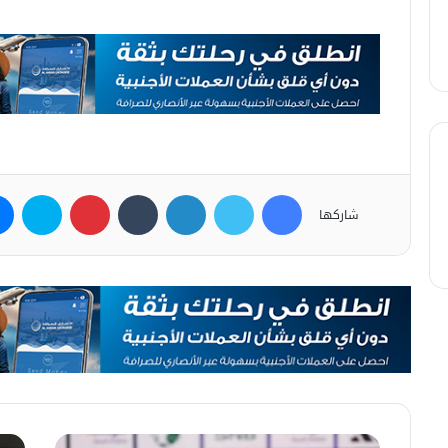
فيسبوك
تويتر
لينكدإن
بينتيريست
سكاي
شاركها