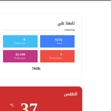
تابعنا علي
0
622k
Followers
Fans
82٬100
0
Followers
Subscribers
704K
الطقس
37
℃