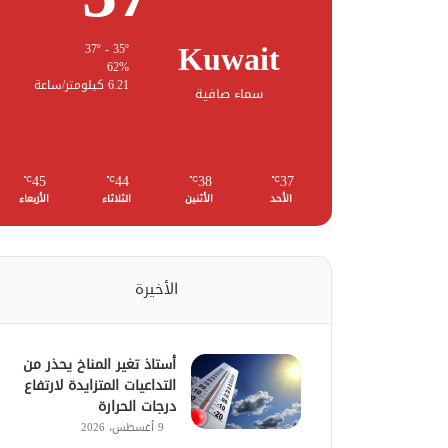
Kuwait
37º - 35º
62%
6.21 كيلومتر/ساعة
سماء صافية
45
44
38
37
℃
℃
℃
℃
الأحد
الأثنين
الثلاثاء
الأربعاء
الأخيرة
أستاذ تغير المناخ يحذر من
التداعيات المتزايدة لارتفاع
درجات الحرارة
9 أغسطس، 2026