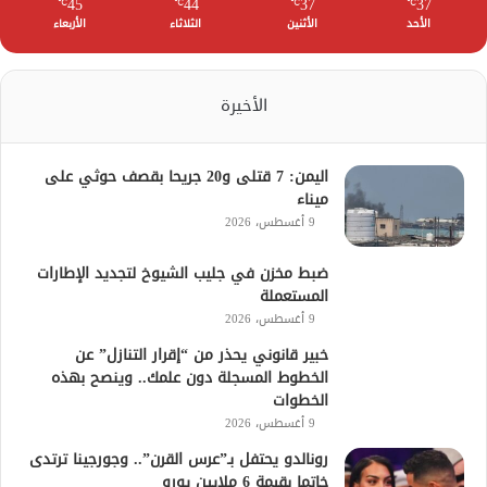
45
44
37
37
℃
℃
℃
℃
الأحد
الأثنين
الثلاثاء
الأربعاء
الأخيرة
اليمن: 7 قتلى و20 جريحا بقصف حوثي على
ميناء
9 أغسطس، 2026
ضبط مخزن في جليب الشيوخ لتجديد الإطارات
المستعملة
9 أغسطس، 2026
خبير قانوني يحذر من “إقرار التنازل” عن
الخطوط المسجلة دون علمك.. وينصح بهذه
الخطوات
9 أغسطس، 2026
رونالدو يحتفل بـ”عرس القرن”.. وجورجينا ترتدى
خاتما بقيمة 6 ملايين يورو