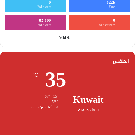
0
622k
Followers
Fans
82٬100
0
Followers
Subscribers
704K
الطقس
35
℃
Kuwait
37º - 35º
73%
6.4 كيلومتر/ساعة
سماء صافية