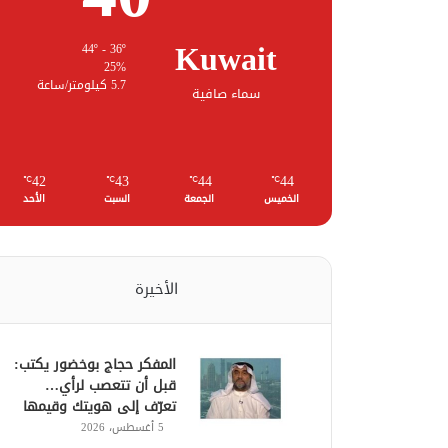
Kuwait
44º - 36º
25%
5.7 كيلومتر/ساعة
سماء صافية
42
43
44
44
℃
℃
℃
℃
الخميس
الجمعة
السبت
الأحد
الأخيرة
المفكر حجاج بوخضور يكتب:
قبل أن تتعصب لرأي…
تعرّف إلى هويتك وقيمها
5 أغسطس، 2026