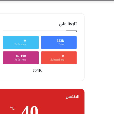
تابعنا علي
0
622k
Followers
Fans
82٬100
0
Followers
Subscribers
704K
الطقس
40
℃