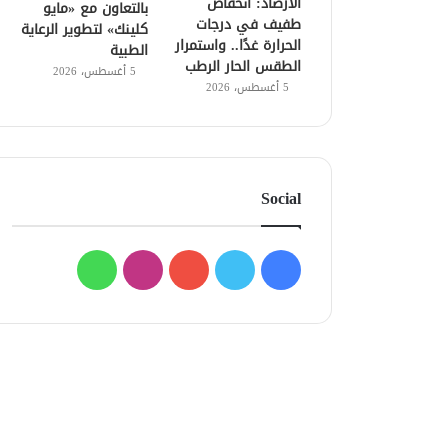
الأرصاد: انخفاض
بالتعاون مع «مايو
طفيف في درجات
كلينك» لتطوير الرعاية
الحرارة غدًا.. واستمرار
الطبية
الطقس الحار الرطب
5 أغسطس، 2026
5 أغسطس، 2026
Social
فيسبوك
تويتر
يوتيوب
انستقرام
واتساب