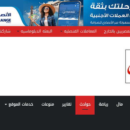
مصريين بالخارج
المعاملات القنصليه
البعثه الدبلوماسيه
شاركنا
مال
رياضة
حوادث
تقارير
منوعات
خدمات الموقع