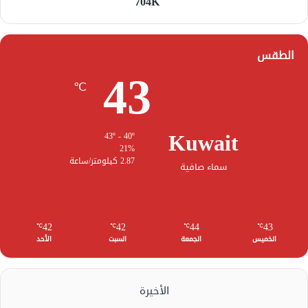
704K
الطقس
43
℃
Kuwait
43º - 40º
21%
2.87 كيلومتر/ساعة
سماء صافية
42
42
44
43
℃
℃
℃
℃
الخميس
الجمعة
السبت
الأحد
الأخيرة