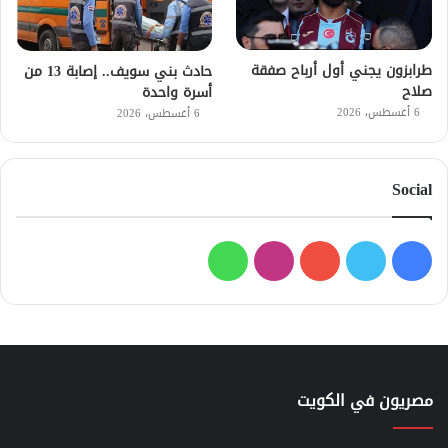
طرابزون يجني أول أرباح صفقة
حادث بني سويف.. إصابة 13 من
صلاح
أسرة واحدة
6 أغسطس، 2026
6 أغسطس، 2026
Social
فيسبوك
تويتر
يوتيوب
انستقرام
واتساب
مصريون في الكويت