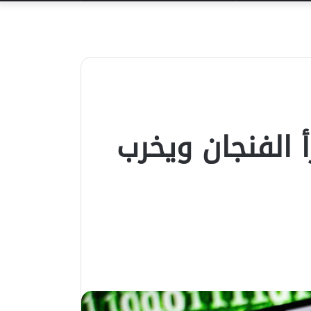
عن
 الفنجان ويخرب