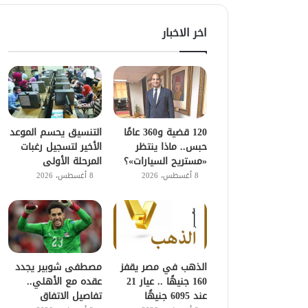
اخر الاخبار
120 قضية و360 عامًا
التنسيق يحسم الموعد
حبس.. ماذا ينتظر
الأخير لتسجيل رغبات
«مستريح السيارات»؟
المرحلة الأولى
8 أغسطس، 2026
8 أغسطس، 2026
الذهب في مصر يقفز
مصطفى شوبير يجدد
160 جنيهًا .. عيار 21
عقده مع الأهلي..
عند 6095 جنيهًا
تفاصيل الاتفاق