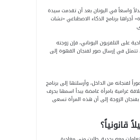
اً واسعاً في اليونان بعد أن تقدمت سيدة
» أجراها برنامج الذكاء الاصطناعي «تشات
.
ية على التلفزيون اليوناني، فإن زوجته
 تتمثل في إرسال صور لفنجان القهوة إلى
اً لفنجانه من الداخل، وأرسلتها إلى برنامج
لاقة غرامية بامرأة غامضة يبدأ اسمها بحرف
اص بفنجان الزوجة إلى أن هذه المرأة تسعى
 قانونياً؟
تعاملت معه بجدية. طلبت مني مغادرة