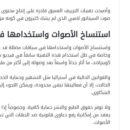
‬صوت‭ ‬السيناتور‭ ‬لامبي‭ ‬الذي‭ ‬لم‭ ‬يشك‭ ‬كثيرون‭ ‬في‭ ‬كونه‭ ‬مزيفاً‭ ‬عند‭ ‬بثه‭ ‬عبر‭ ‬قناة‭ ‬ABC‭.
‬استنساخ‭ ‬الأصوات‭ ‬واستخدامها‭ ‬في‭ ‬سياقات‭ ‬مضللة‭
‬كوينزلاند،‭ ‬ما‭ ‬أثار‭ ‬جدلاً‭ ‬واسعاً‭ ‬بعد‭ ‬وصوله‭ ‬إلى‭ ‬أكثر‭ ‬من‭ ‬مليون‭ ‬مشاهدة‭.‬
‬الشكاوى‭.‬
‬الأصوات‭.‬