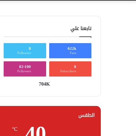
تابعنا علي
0
622k
Followers
Fans
82٬100
0
Followers
Subscribers
704K
الطقس
40
℃