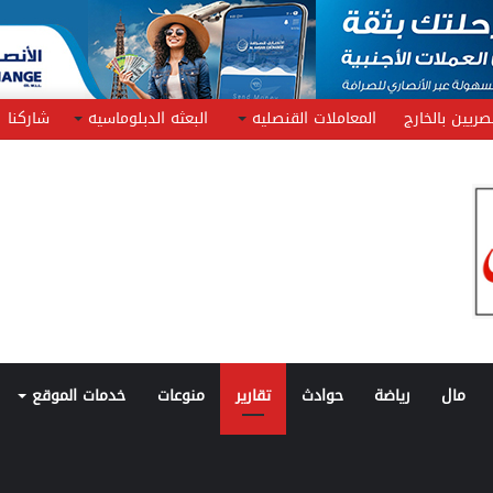
صريين بالخارج
المعاملات القنصليه
البعثه الدبلوماسيه
شاركنا
مال
رياضة
حوادث
تقارير
منوعات
خدمات الموقع