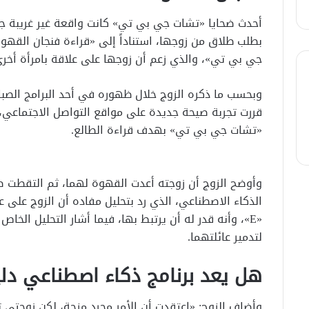
أحدث ضحايا «تشات جي بي تي» كانت واقعة غير غريبة جدل
بطلب طلاق من زوجها، استناداً إلى «قراءة فنجان القهوة
جي بي تي»، والذي زعم أن زوجها على علاقة بامرأة أخرى
وبحسب ما ذكره الزوج خلال ظهوره في أحد البرامج الصباح
قررت تجربة صيحة جديدة على مواقع التواصل الاجتماعي،
«تشات جي بي تي» بهدف قراءة الطالع.
وأوضح الزوج أن زوجته أعدت القهوة لهما، ثم التقطت صور
الذكاء الاصطناعي، الذي رد بتحليل مفاده أن الزوج على ع
«E»، وأنه قدر له أن يرتبط بها، فيما أشار التحليل الخ
لتدمير عائلتهما.
هل يعد برنامج ذكاء اصطناعي دليلاً
وأضاف الزوج: «اعتقدت أن الأمر مجرد مزحة، لكن زوجتي 