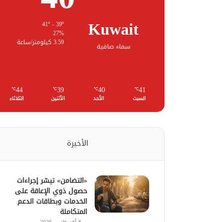
Kuwait
41º - 39º
27%
3.59 كيلومتر/ساعة
سماء صافية
44
39
40
41
℃
℃
℃
℃
السبت
الأحد
الأثنين
الثلاثاء
الأخيرة
«التضامن» تيسّر إجراءات
حصول ذوي الإعاقة على
الخدمات وبطاقات الدعم
المتكاملة