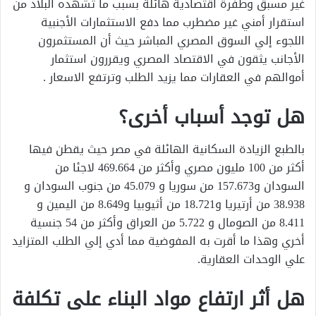
غير مسبق وطفرة اقتصادية هائلة بسبب ما تشهده البلاد من
استقرار أمني غير مضطرب مما دفع الاستثمارات الأجنبية
اللجوء إلي السوق المصري المباشر حيث أن المستثمرون
الأجانب يثقون في الاقتصاد المصري ويقررون استثمار
أموالهم في العقارات مما يزيد الطلب وترتفع الاسعار .
هل توجد أسباب أخرى؟
بالطبع الزيادة السكانية الهائلة في مصر حيث يقطن فيها
أكثر من 100 مليون مصري وأكثر من 469.664 لاجئا من
السودان و157.673 من سوريا و 45.079 من جنوب السودان و
38.938 من أرتيريا و18.721 من أثيوبيا و8.649 من اليمين و
8.411 من الصومال و 5.722 من العراق وأكثر من 54 جنسية
أخري وهذا ما أقرت به المفوضية مما أدي إلي الطلب المتزايد
علي الوحدات العقارية.
هل أثر ارتفاع مواد البناء على تكلفة