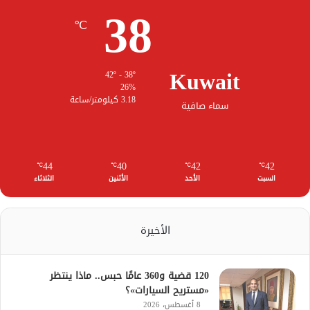
38
℃
Kuwait
42º - 38º
26%
3.18 كيلومتر/ساعة
سماء صافية
44
40
42
42
℃
℃
℃
℃
السبت
الأحد
الأثنين
الثلاثاء
الأخيرة
120 قضية و360 عامًا حبس.. ماذا ينتظر
«مستريح السيارات»؟
8 أغسطس، 2026