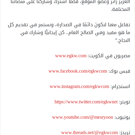
العزيز زائر وعضو الموقع، فضلاً اشترك وشاركنا على منصاتنا
المختلفة.
تفاعل معنا لنكونَ دائمًا في الصدارة، ونستمر في تقديم كل
ما هو مفيد وفي الصالح العام.. كن إيجابيًّا وشارك في
النجاح.”
مصريون في الكويت:
www.egkw.com
فيس بوك:
www.facebook.com/egkwcom
انستجرام:
www.instagram.com/egkwcom
تويتر:
https://www.twitter.com/egkwnet
يوتيوب:
www.youtube.com/@mesryoon
ثريدز:
www.threads.net/@egkwcom