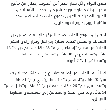
تلقى اللواء وائل نصار، مدير أمن أسيوط، إخطارًا من مأمور
مركز شرطة منفلوط بورود بلاغ من الخدمات الأمنية على
الطرق الصحراوية الغربي بوقوع حادث تصادم أعلى محور
منفلوط ووجود وفيات ومصابين.
انتقل إلى موقع الحادث ضباط المركز والإسعاف وتبين من
المعاينة والفحص تصادم سيارة ربع نقل وجرار زراعي أسفر
الحادث عن مصرع: “إسماعيل ع .م” 36 عامًا و”هيثم ص. ج” 18
عامًا، و”شحاته ع م” 40 عامًا، و”محمد ع ف” 28 عامًا،
و”مصطفى إ ع” 7 أعوام.
كما أسفر الحادث عن إصابة: “علاء ع ع” 25 عامًا، و”هلال ف
س” 40 عامًا، و”أحمد ح ج” 19 عامًا، و”علي ج م” 31 عامًا،
و”عبد النبي ع م” 26 عامًا، و”جمعة ر ع” 32 عامًا، و”خليل ف ع”
54 عامًا، وتم نقل الجثث والمصابين إلى مستشفى منفلوط
المركزي.