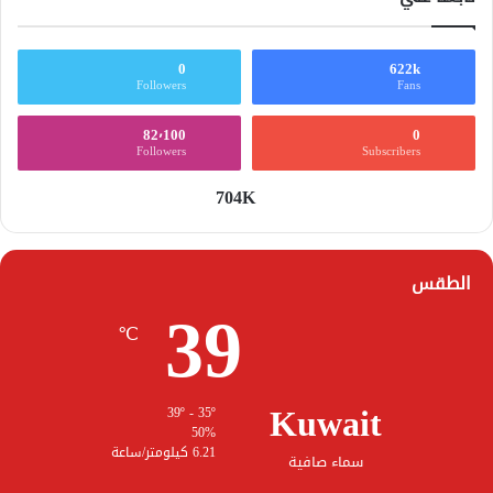
0
622k
Followers
Fans
82٬100
0
Followers
Subscribers
704K
الطقس
39
℃
Kuwait
39º - 35º
50%
6.21 كيلومتر/ساعة
سماء صافية