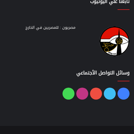
تابعنا علي اليوتيوب
مصريون : للمصريين في الخارج
وسائل التواصل الأجتماعي
فيسبوك
تويتر
يوتيوب
انستقرام
واتساب