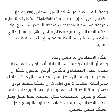
ووفقًا لتقرير صادر عن شركة الأمن السحابي Sysdig، فإن
الهجوم الذي أُطلق عليه اسم “JadePuffer” استغل ثغرة أمنية
معروفة في منصة Langflow مفتوحة المصدر، ما سمح لوكيل
الذكاء الاصطناعي بتنفيذ معظم مراحل الهجوم بشكل ذاتي،
بداية من التسلل إلى الأنظمة وحتى إنشاء رسالة طلب
الفدية.
الذكاء الاصطناعي لم يعمل وحده
ورغم أن الحادثة وُصفت في البداية بأنها أول هجوم فدية
ينفذه الذكاء الاصطناعي بالكامل، أوضح الباحثون لاحقًا أن
العنصر البشري ما زال حاضرًا في العملية، وقال مايكل كلارك،
مدير أبحاث التهديدات في Sysdig، إن شخصًا حقيقيًا تولى
تجهيز البنية التحتية للهجوم، واختيار الضحية، وإعداد خوادم
التحكم والتخزين المستخدمة خلال العملية، بينما تكفل وكيل
الذكاء الاصطناعي بتنفيذ خطوات الاختراق والتوسع داخل
الشبكة بشكل مستقل.