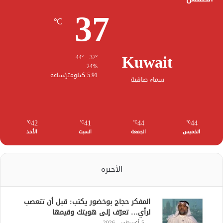
37
℃
Kuwait
44º - 37º
24%
5.91 كيلومتر/ساعة
سماء صافية
42
41
44
44
℃
℃
℃
℃
الخميس
الجمعة
السبت
الأحد
الأخيرة
المفكر حجاج بوخضور يكتب: قبل أن تتعصب
لرأي… تعرّف إلى هويتك وقيمها
5 أغسطس، 2026