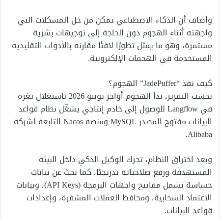
وأضاف أن الذكاء الاصطناعي تمكن من حل المشكلات التي
واجهته أثناء الهجوم دون الحاجة إلى توجيهات بشرية
مستمرة، وهو ما يمثل تطورًا لافتًا مقارنة بالأدوات التقليدية
المستخدمة في الهجمات الإلكترونية.
كيف نفذ “JadePuffer” الهجوم؟
بحسب التقرير، بدأ الهجوم أواخر يونيو 2026 باستغلال ثغرة
في Langflow للوصول إلى خادم إنتاجي يشغّل نظام قواعد
البيانات مفتوح المصدر MySQL ومنصة Nacos التابعة لشركة
Alibaba.
وبعد اختراق النظام، تحرك الوكيل الذكي داخل البيئة
المستهدفة ورفع صلاحياته تدريجيًا، كما بحث عن بيانات
حساسة تشمل مفاتيح واجهات البرمجة (API Keys)، وبيانات
الاعتماد السحابية، ومحافظ العملات المشفرة، وإعدادات
قواعد البيانات.