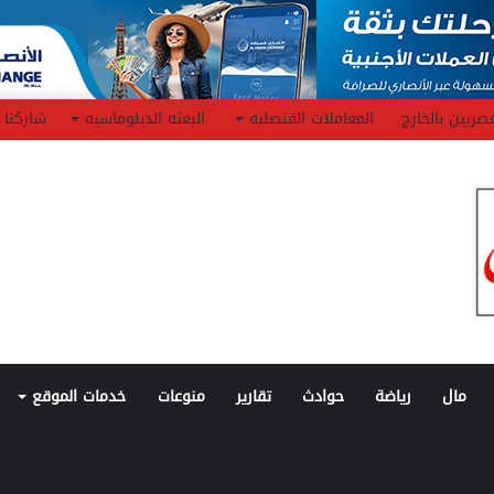
صريين بالخارج
المعاملات القنصليه
البعثه الدبلوماسيه
شاركنا
مال
رياضة
حوادث
تقارير
منوعات
خدمات الموقع