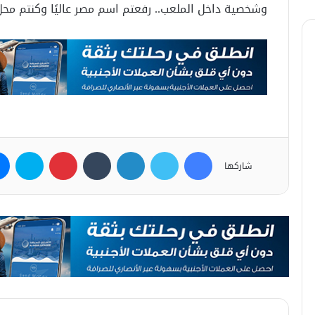
وشخصية داخل الملعب.. رفعتم اسم مصر عاليًا وكنتم محل 
فيسبوك
تويتر
لينكدإن
بينتيريست
سكاي
شاركها