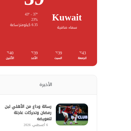
Kuwait
43º - 37º
23%
6.35 كيلومتر/ساعة
سماء صافية
40
39
39
43
℃
℃
℃
℃
الجمعة
السبت
الأحد
الأثنين
الأخيرة
رسالة وداع من الأهلي لبن
رمضان وتحركات عاجلة
لتعويضه
6 أغسطس، 2026