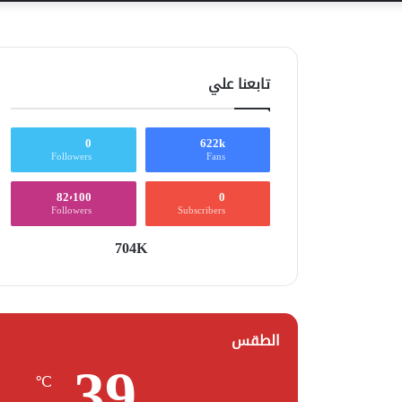
تابعنا علي
0
622k
Followers
Fans
82٬100
0
Followers
Subscribers
704K
الطقس
39
℃