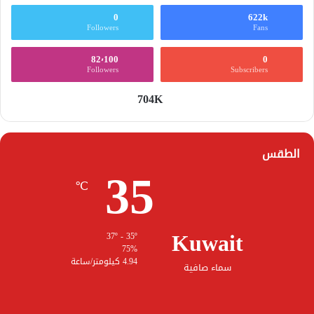
0
622k
Followers
Fans
82٬100
0
Followers
Subscribers
704K
الطقس
35
℃
Kuwait
37º - 35º
75%
4.94 كيلومتر/ساعة
سماء صافية