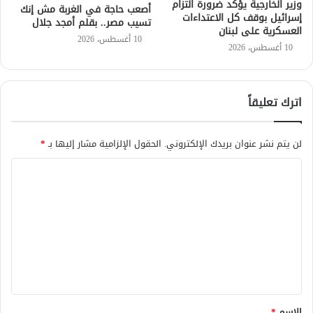
وزير الخارجية يؤكد ضرورة التزام
أصعب حاجة في الغربة مش إنك
إسرائيل بوقف كل الاعتداءات
تسيب مصر.. بقلم أمجد جلال
العسكرية على لبنان
10 أغسطس، 2026
10 أغسطس، 2026
اترك تعليقاً
لن يتم نشر عنوان بريدك الإلكتروني.
الحقول الإلزامية مشار إليها بـ
*
ا
ل
ت
ع
ل
ي
ق
الاسم
*