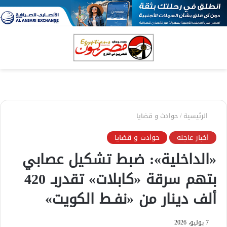
بحث
الق
عن
الرئيسية
/
حوادث و قضايا
اخبار عاجله
حوادث و قضايا
«الداخلية»: ضبط تشكيل عصابي
بتهم سرقة «كابلات» تقدربـ 420
ألف دينار من «نفـط الكويت»
7 يوليو، 2026