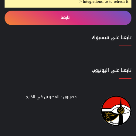
> Integrations, to to refresh it.
تابعنا
تابعنا على فيسبوك
تابعنا علي اليوتيوب
مصريون : للمصريين في الخارج