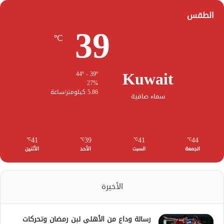
الطقس
39
℃
Kuwait
44º - 39º
27%
5.86 كيلومتر/ساعة
سماء صافية
41
39
41
44
℃
℃
℃
℃
الجمعة
السبت
الأحد
الأثنين
الأخيرة
رسالة وداع من الأهلي لبن رمضان وتحركات