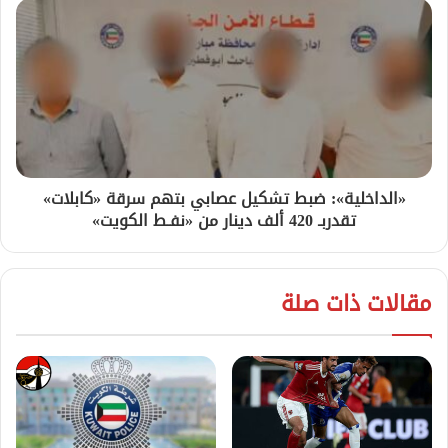
«الداخلية»: ضبط تشكيل عصابي بتهم سرقة «كابلات»
تقدربـ 420 ألف دينار من «نفـط الكويت»
مقالات ذات صلة