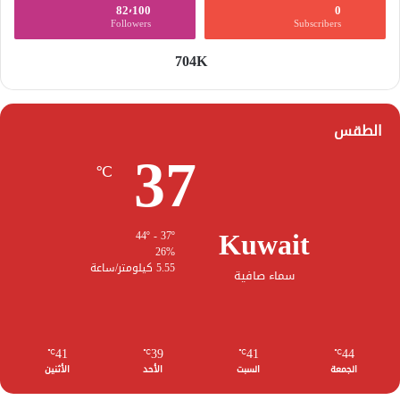
82٬100
0
Followers
Subscribers
704K
الطقس
37
℃
Kuwait
44º - 37º
26%
5.55 كيلومتر/ساعة
سماء صافية
41
39
41
44
℃
℃
℃
℃
الجمعة
السبت
الأحد
الأثنين