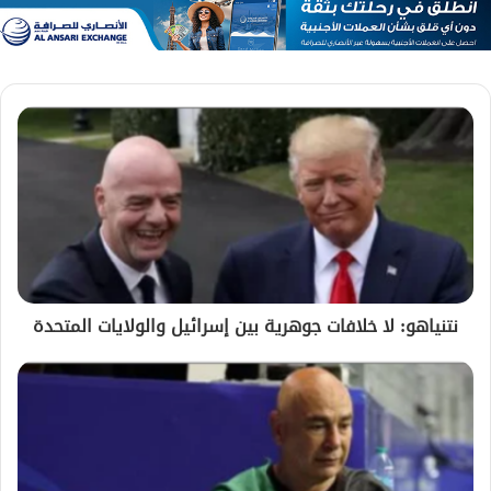
نتنياهو: لا خلافات جوهرية بين إسرائيل والولايات المتحدة