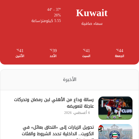
Kuwait
44º - 37º
26%
5.55 كيلومتر/ساعة
سماء صافية
41
39
41
44
℃
℃
℃
℃
الجمعة
السبت
الأحد
الأثنين
الأخيرة
رسالة وداع من الأهلي لبن رمضان وتحركات
عاجلة لتعويضه
6 أغسطس، 2026
تحويل الزيارات إلى «التحاق بعائل» في
الكويت.. الداخلية تحدد الشروط والفئات