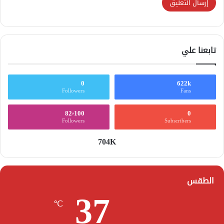
تابعنا علي
0
622k
Followers
Fans
82٬100
0
Followers
Subscribers
704K
الطقس
37
℃