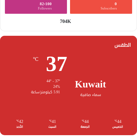
82٬100
0
Followers
Subscribers
704K
الطقس
37
℃
Kuwait
44º - 37º
24%
5.91 كيلومتر/ساعة
سماء صافية
42
41
44
44
℃
℃
℃
℃
الخميس
الجمعة
السبت
الأحد