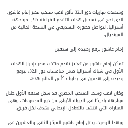
وشهدت مباريات دور الـ32 تألق لاعب منتخب مصر إمام عاشور،
الذي نجح في تسجيل هدف التقدم للفراعنة خلال مواجهة
أستراليا، ليواصل حضوره التهديفي في النسخة الحالية من
المونديال.
إمام عاشور يرفع رصيده إلى هدفين
تمكن إمام عاشور من تعزيز تقدم منتخب مصر بإحراز الهدف
الأول في شباك أستراليا ضمن منافسات دور الـ32، ليرفع
رصيده إلى هدفين في بطولة كأس العالم 2026.
وكان لاعب وسط المنتخب المصري قد سجل هدفه الأول خلال
مواجهة بلجيكا في الجولة الأولى من دور المجموعات، وهي
المباراة التي انتهت بالتعادل الإيجابي بهدف لكل فريق.
وبهذا الرصيد، يحتل إمام عاشور المركز الثاني والعشرين في