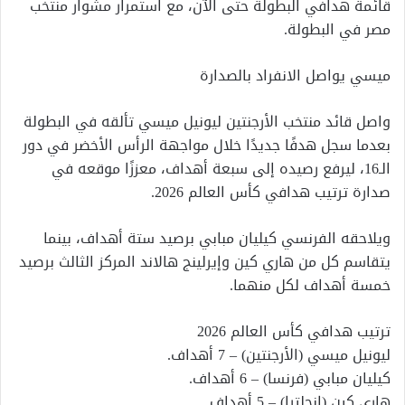
قائمة هدافي البطولة حتى الآن، مع استمرار مشوار منتخب
مصر في البطولة.
ميسي يواصل الانفراد بالصدارة
واصل قائد منتخب الأرجنتين ليونيل ميسي تألقه في البطولة
بعدما سجل هدفًا جديدًا خلال مواجهة الرأس الأخضر في دور
الـ16، ليرفع رصيده إلى سبعة أهداف، معززًا موقعه في
صدارة ترتيب هدافي كأس العالم 2026.
ويلاحقه الفرنسي كيليان مبابي برصيد ستة أهداف، بينما
يتقاسم كل من هاري كين وإيرلينج هالاند المركز الثالث برصيد
خمسة أهداف لكل منهما.
ترتيب هدافي كأس العالم 2026
ليونيل ميسي (الأرجنتين) – 7 أهداف.
كيليان مبابي (فرنسا) – 6 أهداف.
هاري كين (إنجلترا) – 5 أهداف.