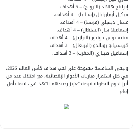
إيرلينج هالاند (النرويج) – 5 أهداف.
ميكيل أويارزابال (إسبانيا) – 4 أهداف.
عثمان ديمبلي (فرنسا) – 4 أهداف.
إسماعيلا سار (السنغال) – 4 أهداف.
فينيسيوس جونيور (البرازيل) – 4 أهداف.
كريستيانو رونالدو (البرتغال) – 3 أهداف.
إسماعيل صيباري (المغرب) – 3 أهداف.
وتبقى المنافسة مفتوحة على لقب هداف كأس العالم 2026،
في ظل استمرار مباريات الأدوار الإقصائية، مع امتلاك عدد من
أبرز نجوم البطولة فرصة تعزيز رصيدهم التهديفي، فيما يأمل
إمام