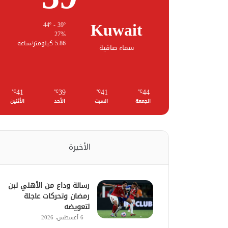
Kuwait
44º - 39º
27%
5.86 كيلومتر/ساعة
سماء صافية
41
39
41
44
℃
℃
℃
℃
الجمعة
السبت
الأحد
الأثنين
الأخيرة
رسالة وداع من الأهلي لبن
رمضان وتحركات عاجلة
لتعويضه
6 أغسطس، 2026