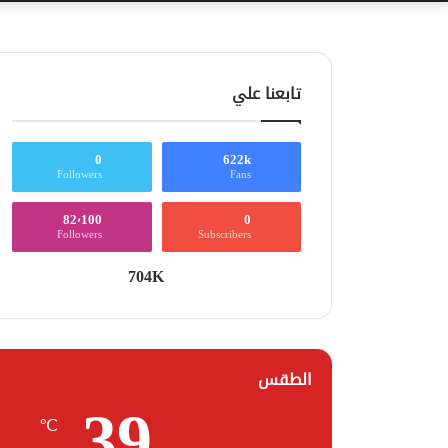
تابعنا علي
0
622k
Followers
Fans
82٬100
0
Followers
Subscribers
704K
الطقس
39
℃