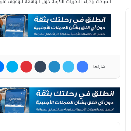
المباحث بإجراء التحريات اللازمة حول الواقعة للوقوف على
فيسبوك
تويتر
لينكدإن
بينتيريست
سكاي
شاركها