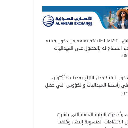
ق، اتهاما لطليقته بمنعه من دخول فيلته
 وعدم السماح له بالحصول على الميداليات
ها.
ذكر اللاعب في بلاغه أنه فوجئ بقيام طليقته بمنعه من دخول الفيلا محل النزاع بمدينة 6 أكتوبر،
على رأسها الميداليات والكؤوس التي حصل
ر.
ة، وأخطرت النيابة العامة التي باشرت
الاتهامات المنسوبة إليها، وكلفت