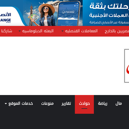
صريين بالخارج
المعاملات القنصليه
البعثه الدبلوماسيه
شاركنا
مال
رياضة
حوادث
تقارير
منوعات
خدمات الموقع