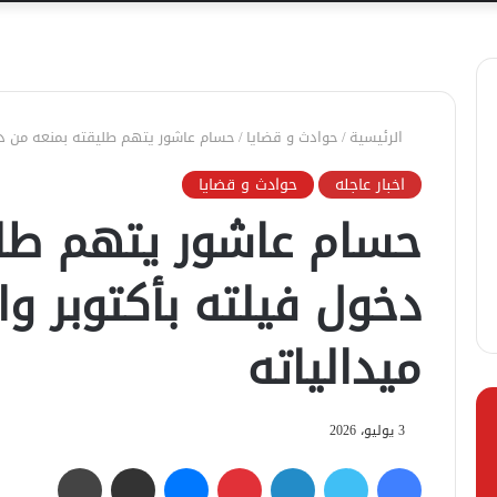
الرئيسية
/
حوادث و قضايا
/
حسام عاشور يتهم طليقته بمنعه من دخول
اخبار عاجله
حوادث و قضايا
حسام عاشور يتهم طلي
دخول فيلته بأكتوبر وا
ميدالياته
3 يوليو، 2026
فيسبوك
تويتر
لينكدإن
بينتيريست
ماسنجر
مشاركة عبر البريد
طباعة