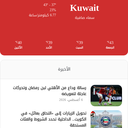
Kuwait
43º - 37º
23%
6.77 كيلومتر/ساعة
سماء صافية
40
39
39
43
℃
℃
℃
℃
الجمعة
السبت
الأحد
الأثنين
الأخيرة
رسالة وداع من الأهلي لبن رمضان وتحركات
عاجلة لتعويضه
6 أغسطس، 2026
تحويل الزيارات إلى «التحاق بعائل» في
الكويت.. الداخلية تحدد الشروط والفئات
المستحقة