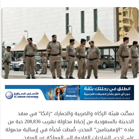
تمكّنت هيئة الزكاة والضريبة والجمارك “زاتكا” في منفذ
الحديثة بالسعودية من إحباط محاولة تهريب 208,836 حبة من
مادة “الإمفيتامين” المخدر، ضُبطت مُخبأة في إرسالية محمولة
على إحدى الشاحنات القادمة إلى المملكة عبر المنفذ.