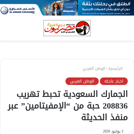
بحث
الق
عن
الرئيسية
/
الوطن العربي
اخبار عاجله
الوطن العربي
الجمارك السعودية تحبط تهريب
208836 حبة من “الإمفيتامين” عبر
منفذ الحديثة
3 يوليو، 2026