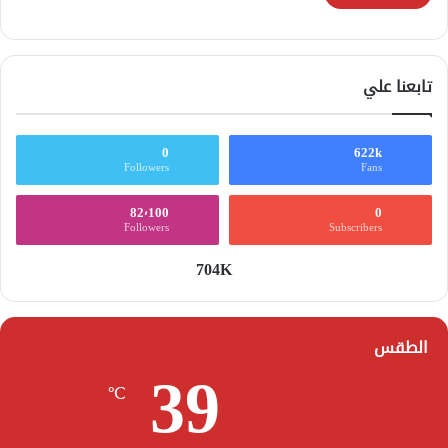
تابعنا علي
0
622k
Followers
Fans
82٬100
0
Followers
Subscribers
704K
الطقس
39
℃