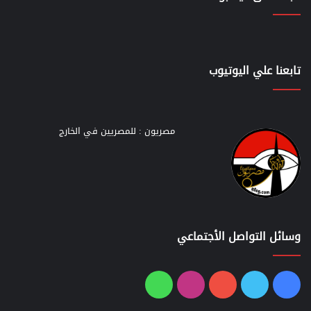
تابعنا علي اليوتيوب
مصريون : للمصريين في الخارج
وسائل التواصل الأجتماعي
فيسبوك
تويتر
يوتيوب
انستقرام
واتساب