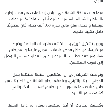
النوم.
فيما قالت مالكة الشقة في البلاغ، إنها عادت من قضاء إجازة
بالساحل الشمالي استمرت عشرة أيام؛ لتتفاجأ بكسر دولاب
غرفتها واختفاء مبلغ مالي قدره 350 ألف جنيه، كان محفوظًا
داخل حقيبة جلدية.
وجرى تشكيل فريق بحث لكشف ملابسات الواقعة وضبط
مرتكبيها، من خلال فحص علاقات المجني عليها والمحيطين
بها، ومراجعة خط سير المترددين على العقار، حتى تم التوصل
إلى هوية المتهمين.
وتوصلت التحريات إلى أن المتهمين استغلا صلتهما بنجل
المجني عليها بالتبني، وعلمهما بخلو الشقة من قاطنيها، من
خلال متابعتهما منشورات عبر تطبيق “سناب شات”، والتي
كشفت سفر الأسرة.
وكشفت التحريات، أن أحد المتهمين تسلل إلى داخل الشقة