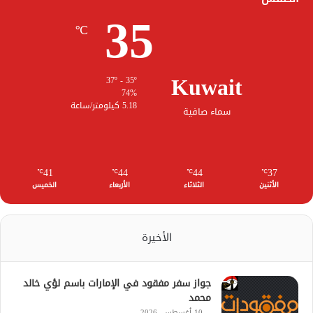
35
℃
Kuwait
37º - 35º
74%
5.18 كيلومتر/ساعة
سماء صافية
41
44
44
37
℃
℃
℃
℃
الأثنين
الثلاثاء
الأربعاء
الخميس
الأخيرة
جواز سفر مفقود في الإمارات باسم لؤي خالد
محمد
10 أغسطس، 2026