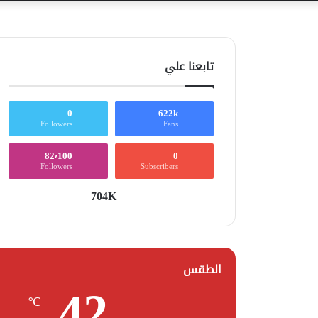
تابعنا علي
0
622k
Followers
Fans
82٬100
0
Followers
Subscribers
704K
الطقس
42
℃