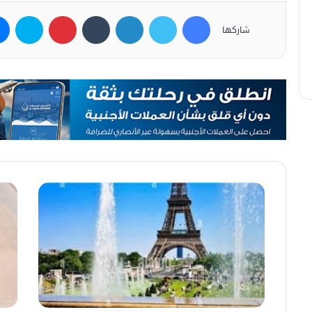
فيسبوك
تويتر
لينكدإن
بينتيريست
سكاي
شاركها