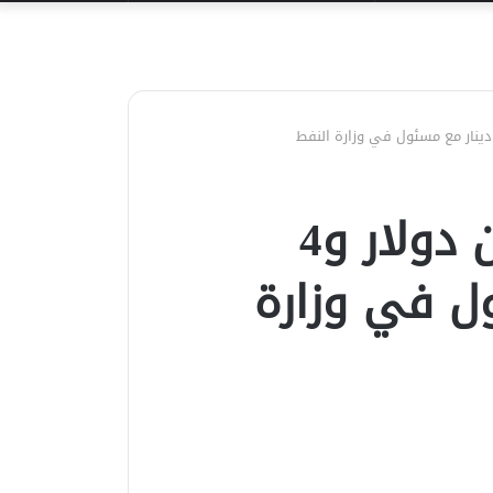
عن
العراق يضبط 11 مليون دولار و4
ول في وزارة