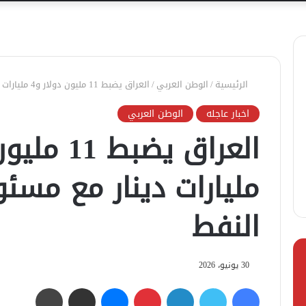
الرئيسية
/
الوطن العربي
/
العراق يضبط 11 مليون دولار و4 مليارات دينار مع مسئول في وزارة النفط
اخبار عاجله
الوطن العربي
مليارات دينار مع مسئ
النفط
30 يونيو، 2026
فيسبوك
تويتر
لينكدإن
بينتيريست
ماسنجر
مشاركة عبر البريد
طباعة