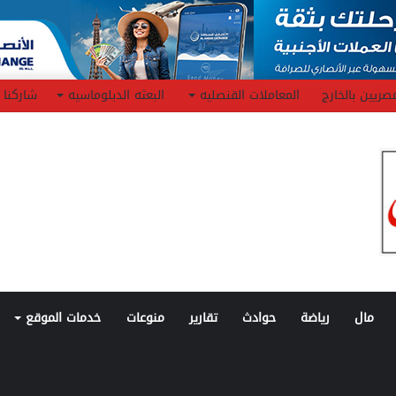
صريين بالخارج
المعاملات القنصليه
البعثه الدبلوماسيه
شاركنا
مال
رياضة
حوادث
تقارير
منوعات
خدمات الموقع