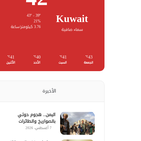
Kuwait
43º - 39º
21%
3.76 كيلومتر/ساعة
سماء صافية
41
40
41
43
℃
℃
℃
℃
الجمعة
السبت
الأحد
الأثنين
الأخيرة
اليمن.. هجوم حوثي
بالصواريخ والطائرات
7 أغسطس، 2026