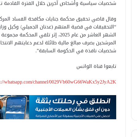
شخصيات سياسية وأشخاص آخرين خلال الفترة القادمة تزام
وقال قاضي تحقيق محكمة جنايات مكافحة الفساد المركز
“التحقيقات في قضية المتهم (عدنان الجميلي/ وكيل وزا
الشهر العاشر من عام 2025، إثر تلقي ال
المرشحين بصرف مبالغ مالية طائلة لدعم دعايتهم الانتخا
شخصيات نافذة في الحكومة السابقة”.
تابعوا قناة الواتس
ps://whatsapp.com/channel/0029Vb60wG66WaKx5y2JyA2K