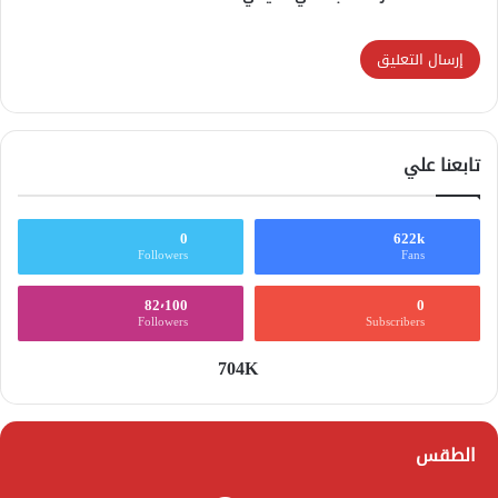
تابعنا علي
0
622k
Followers
Fans
82٬100
0
Followers
Subscribers
704K
الطقس