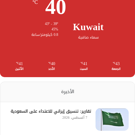
40
℃
Kuwait
43º - 39º
45%
0.8 كيلومتر/ساعة
سماء صافية
41
40
41
43
℃
℃
℃
℃
الجمعة
السبت
الأحد
الأثنين
الأخيرة
تقارير: تنسيق إيراني للاعتداء على السعودية
7 أغسطس، 2026