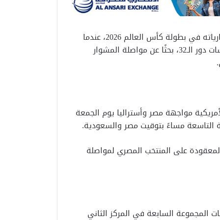
يواصل منتخب مصر استعداداته لخوض واحدة من أهم مبارياته في بطولة كأس العالم 2026، عندما
يلتقي نظيره الأسترالي في مواجهة مرتقبة ضمن منافسات دور الـ32، بحثًا عن مواصلة المشوار
ريكية مواجهة مصر وأستراليا يوم الجمعة
المعقودة على المنتخب المصري لمواصلة
ـ32 بعدما أنهى منافسات المجموعة السابعة في المركز الثاني