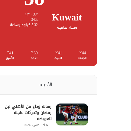
Kuwait
44º - 38º
24%
5.32 كيلومتر/ساعة
سماء صافية
41
39
41
44
℃
℃
℃
℃
الجمعة
السبت
الأحد
الأثنين
الأخيرة
رسالة وداع من الأهلي لبن
رمضان وتحركات عاجلة
لتعويضه
6 أغسطس، 2026