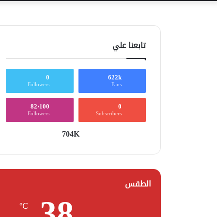
تابعنا علي
0
622k
Followers
Fans
82٬100
0
Followers
Subscribers
704K
الطقس
38
℃