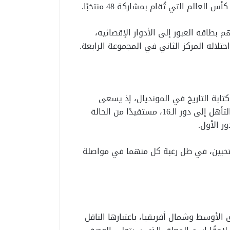
لم التي تُقام بمشاركة 48 منتخبًا.
م بطاقة العبور إلى الأدوار الإقصائية،
حتلاله المركز الثاني في المجموعة الرابعة.
تابة التاريخ في المونديال، إذ يسعى
الجهاز الفني بقيادة حسام حسن إلى قيادة الفريق نحو التأهل إلى دور الـ16، مستفيدًا من الحالة
ر الأول.
تخبين، في ظل رغبة كل منهما في مواصلة
منطقة الشرق الأوسط وشمال أفريقيا، باعتبارها الناقل