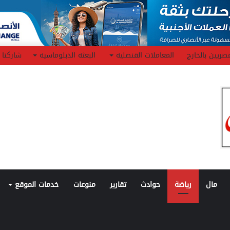
صريين بالخارج
المعاملات القنصليه
البعثه الدبلوماسيه
شاركنا
مال
رياضة
حوادث
تقارير
منوعات
خدمات الموقع