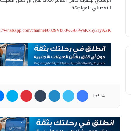
الرسمي لبطولة كأس العالم 2026،
التفصيلي للمواجهة.
ps://whatsapp.com/channel/0029Vb60wG66WaKx5y2JyA2K
فيسبوك
تويتر
لينكدإن
بينتيريست
سكاي
شاركها