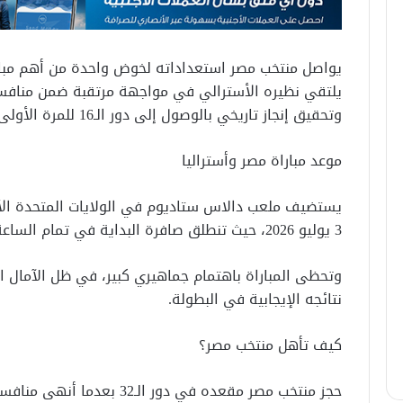
وتحقيق إنجاز تاريخي بالوصول إلى دور الـ16 للمرة الأولى.
موعد مباراة مصر وأستراليا
يستضيف ملعب دالاس ستاديوم في الولايات المتحدة الأم
3 يوليو 2026، حيث تنطلق صافرة البداية في تمام الساعة التاسعة مساءً بتوقيت مصر والسعودية.
وتحظى المباراة باهتمام جماهيري كبير، في ظل الآمال 
نتائجه الإيجابية في البطولة.
كيف تأهل منتخب مصر؟
حجز منتخب مصر مقعده في دور ال