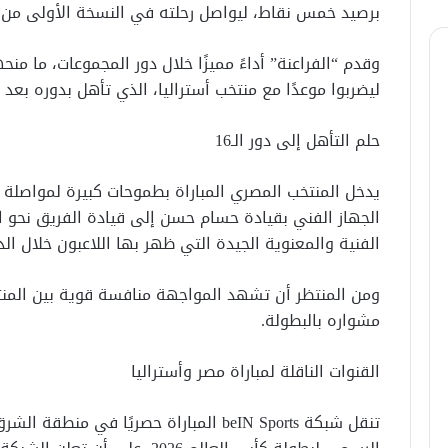
برصيد خمس نقاط، ليواصل رحلته في النسخة الأولى من كأس العا
وقدم “الفراعنة” أداءً مميزًا خلال دور المجموعات، ما منحه
ليضربوا موعدًا مع منتخب أستراليا، الذي تأهل بدوره بعد ا
حلم التأهل إلى دور الـ16
يدخل المنتخب المصري المباراة بطموحات كبيرة لمواصلة ك
الفنية والمعنوية الجيدة التي ظهر بها اللاعبون خلال الدو
ومن المنتظر أن تشهد المواجهة منافسة قوية بين المن
مشواره بالبطولة.
القنوات الناقلة لمباراة مصر وأستراليا
تنقل شبكة beIN Sports المباراة حصريًا في 