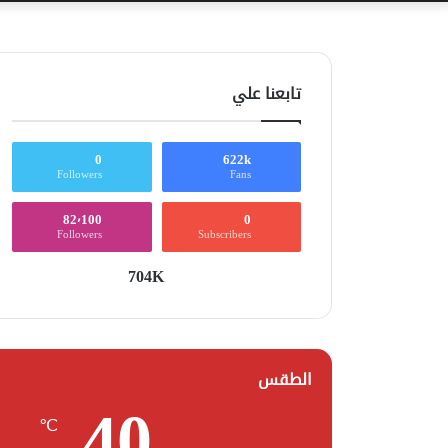
تابعنا علي
0
622k
Followers
Fans
82٬100
0
Followers
Subscribers
704K
الطقس
40
℃