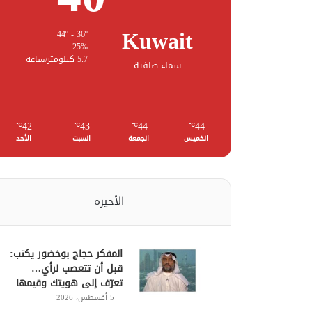
Kuwait
44º - 36º
25%
5.7 كيلومتر/ساعة
سماء صافية
42
43
44
44
℃
℃
℃
℃
الخميس
الجمعة
السبت
الأحد
الأخيرة
المفكر حجاج بوخضور يكتب:
قبل أن تتعصب لرأي…
تعرّف إلى هويتك وقيمها
5 أغسطس، 2026