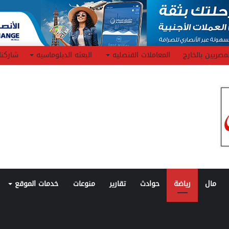
مصريين بالخارج
المعاملات القنصليه
البعثه الدبلوماسيه
شاركنا
مال
رياضة
حوادث
تقارير
منوعات
خدمات الموقع