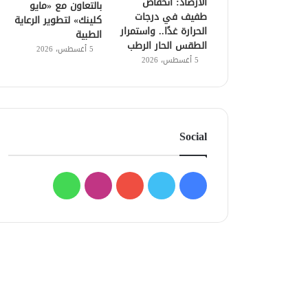
الأرصاد: انخفاض
بالتعاون مع «مايو
طفيف في درجات
كلينك» لتطوير الرعاية
الحرارة غدًا.. واستمرار
الطبية
الطقس الحار الرطب
5 أغسطس، 2026
5 أغسطس، 2026
Social
فيسبوك
تويتر
يوتيوب
انستقرام
واتساب