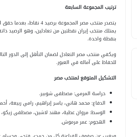
ترتيب المجموعة السابعة
يتصدر منتخب مصر المجموعة برصي
يمتلك منتخب إيران نقطتين من تعادلين، وهو الرصيد ذاته ل
بنقطة واحدة.
ويكفي منتخب مصر التعادل لضمان التأهل إلى الدور التالي،
للحفاظ على آماله في العبور.
التشكيل المتوقع لمنتخب مصر
حراسة المرمى: مصطفى شوبير.
الدفاع: محمد هاني، ياسر إبراهيم، رامي ربيعة، أحم
الوسط: مروان عطية، مهند لاشين، مصطفى زيكو، إ
الهجوم: عمر مرموش.
ويغيب عن صفوف الفراعنة كل من حمدي فتحي وحسام عبد