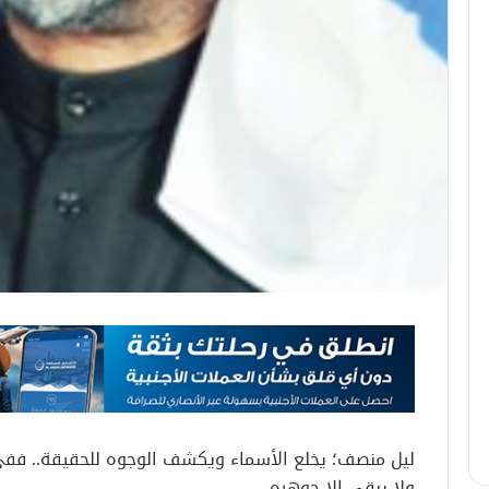
ليل منصف؛ يخلع الأسماء ويكشف الوجوه للحقيقة.. ففي
ولا يبقى إلا جوهره…