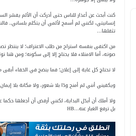
كنت أبحث عن أعذار للناس حتى أدركت أن الألم يفسّر السلو
إنسانيتي، لكنني لم أسمح لألمي أن يتكلم بلساني.. فالنض
تثقلها…
من اكتفى بنفسه استراح من طلب الاعتراف؛ لا ينتظر تصف
صوته، أما الامتلاء فلا يحتاج إلا إلى سكونه؛ ومن هنا 
لا تحتاج كل غاية إلى إعلان؛ فما ينضج في الخفاء أبقى
ويكفيني أنني لم أمنح ودّا بلا شعور، ولا مكانة بلا إيما
ولا أملك أن أبدّل البداية، لكنني أرفض أن أجعلها حكما عل
بل ترفع الغبار عنه…HB