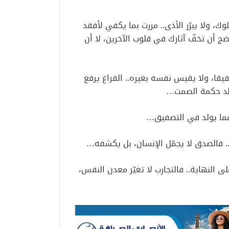
ك، ولا يبرّر الأذى.. مررت بما يكفي لأفقد
ج أن تخفّ آثارك في قلوب الآخرين، لا أن
يقا، ولا يقيس نفسه بغيره.. الفراغ يرفع
تولد حكمة الصمت…
 مما يولد في التصفيق…
ن.. فالصدق لا يجمّل الإنسان، بل يكشفه…
ى النهاية.. فالتجارب لا تغيّر معدن النفس،