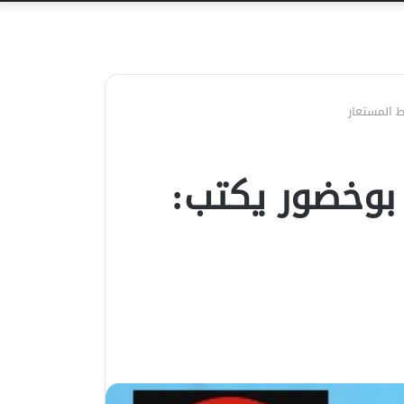
عن
 المستعار
بوخضور يكتب: