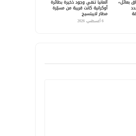
اق بعائل»
ألمانيا تنفي وجود ذخيرة بطائرة
دد
أوكرانية كانت قريبة من مسيّرة
قة
مطار لايبتسيج
6 أغسطس، 2026