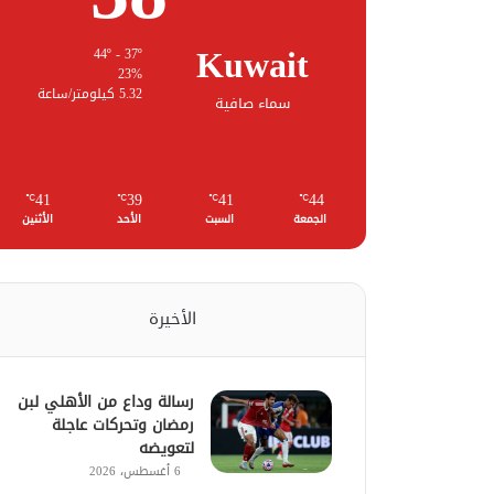
Kuwait
44º - 37º
23%
5.32 كيلومتر/ساعة
سماء صافية
41
39
41
44
℃
℃
℃
℃
الجمعة
السبت
الأحد
الأثنين
الأخيرة
رسالة وداع من الأهلي لبن
رمضان وتحركات عاجلة
لتعويضه
6 أغسطس، 2026