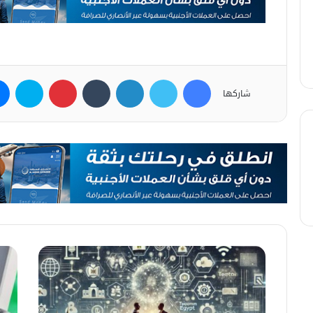
فيسبوك
تويتر
لينكدإن
بينتيريست
سكاي
شاركها