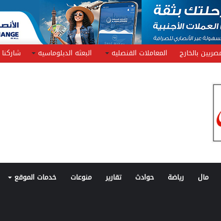
صريين بالخارج
المعاملات القنصليه
البعثه الدبلوماسيه
شاركنا
مال
رياضة
حوادث
تقارير
منوعات
خدمات الموقع