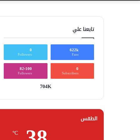
تابعنا علي
0
622k
Followers
Fans
82٬100
0
Followers
Subscribers
704K
الطقس
38
℃