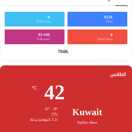
0
622k
Followers
Fans
82٬100
0
Followers
Subscribers
704K
الطقس
42
℃
Kuwait
42º - 38º
25%
3.21 كيلومتر/ساعة
سماء صافية