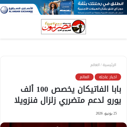
بحث
الق
عن
الرئيسية
/
العالم
اخبار عاجله
العالم
بابا الفاتيكان يخصص 100 ألف
يورو لدعم متضرري زلزال فنزويلا
25 يونيو، 2026