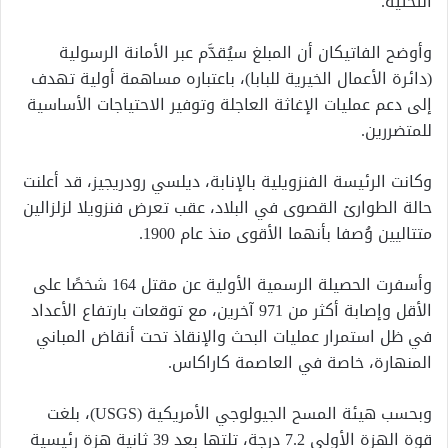
التحتية.
وأوضح الفاتيكان أن المبلغ سيُقدَّم عبر الأمانة الرسولية
(دائرة الأعمال الخيرية للبابا)، باعتباره مساهمة أولية تهدف
إلى دعم عمليات الإغاثة العاجلة وتوفير الاحتياجات الأساسية
للمتضررين.
وكانت الرئيسة الفنزويلية بالإنابة، ديلسي رودريجيز، قد أعلنت
حالة الطوارئ القصوى في البلاد، عقب تعرض فنزويلا لزلزالين
متتاليين وُصفا بأنهما الأقوى منذ عام 1900.
وأسفرت الحصيلة الرسمية الأولية عن مقتل 164 شخصًا على
الأقل وإصابة أكثر من 971 آخرين، مع توقعات بارتفاع الأعداد
في ظل استمرار عمليات البحث والإنقاذ تحت أنقاض المباني
المنهارة، خاصة في العاصمة كاراكاس.
وبحسب هيئة المسح الجيولوجي الأمريكية (USGS)، بلغت
قوة الهزة الأولى 7.2 درجة، تلتها بعد 39 ثانية هزة رئيسية