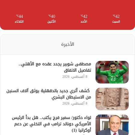
44
40
42
42
℃
℃
℃
℃
السبت
الأحد
الأثنين
الثلاثاء
الأخيرة
مصطفى شوبير يجدد عقده مع الأهلي..
تفاصيل الاتفاق
8 أغسطس، 2026
كشف أثري جديد بالدقهلية يوثق آلاف السنين
من الاستيطان البشري
8 أغسطس، 2026
لواء دكتور/ سمير فرج يكتب.. هل بدأ الرئيس
الأمريكي دونالد ترامب في التخلي عن دعم
أوكرانيا (1)