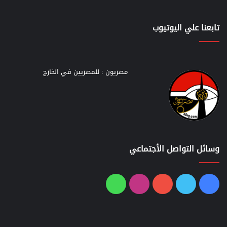
تابعنا علي اليوتيوب
مصريون : للمصريين في الخارج
وسائل التواصل الأجتماعي
فيسبوك
تويتر
يوتيوب
انستقرام
واتساب