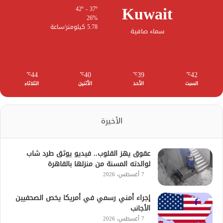
Kuwait
42º - 37º
26%
5.78 كيلومتر/ساعة
سماء صافية
44
40
39
42
℃
℃
℃
℃
السبت
الأحد
الأثنين
الثلاثاء
الأخيرة
عقوق يهز القلوب.. فيديو يوثق طرد شاب
لوالدته المسنة من منزلها بالقاهرة
7 أغسطس، 2026
إجراء أمني رسمي في أمريكا يخص الصحفيين
الأجانب
7 أغسطس، 2026