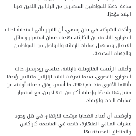
ساعة، دعمًا للمواطنين المتضررين من الزلزالين اللذين ضربا
البلاد مؤخرًا.
وأكدت الشركة، في بيان رسمي، أن القرار يأتي استجابةً لحالة
الطوارئ الناجمة عن الكارثة، بهدف ضمان استمرار وسائل
الاتصال وتسهيل عمليات الإغاثة والتواصل بين المواطنين
والجهات المختصة.
وأعلنت الرئيسة الفنزويلية بالإنابة، ديلسي رودريجيز، حالة
الطوارئ القصوى، بعدما تعرضت البلاد لزلزالين متتاليين وُصفا
بأنهما الأقوى منذ عام 1900، ما أسفر، وفق حصيلة أولية، عن
مقتل 164 شخصًا وإصابة أكثر من 971 آخرين، مع استمرار
عمليات البحث والإنقاذ.
وأوضحت أن أعداد الضحايا مرشحة للارتفاع، في ظل وجود
عشرات المباني المنهارة، خاصة في العاصمة كاراكاس
والمناطق المحيطة بها.