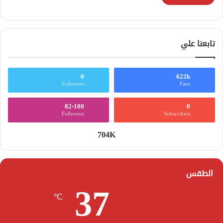
تابعنا علي
0
622k
Followers
Fans
82٬100
0
Followers
Subscribers
704K
الطقس
37
℃