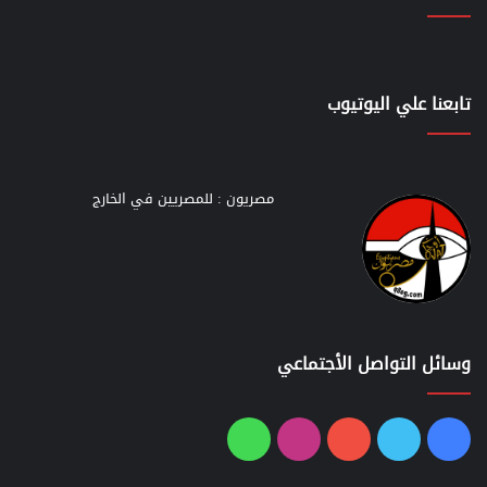
تابعنا علي اليوتيوب
مصريون : للمصريين في الخارج
وسائل التواصل الأجتماعي
فيسبوك
تويتر
يوتيوب
انستقرام
واتساب