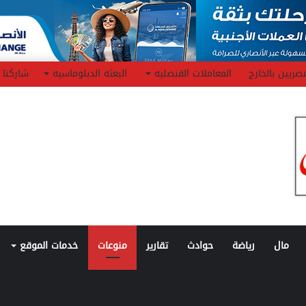
صريين بالخارج
المعاملات القنصليه
البعثه الدبلوماسيه
شاركنا
مال
رياضة
حوادث
تقارير
منوعات
خدمات الموقع