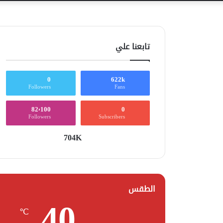
تابعنا علي
0
622k
Followers
Fans
82٬100
0
Followers
Subscribers
704K
الطقس
40
℃