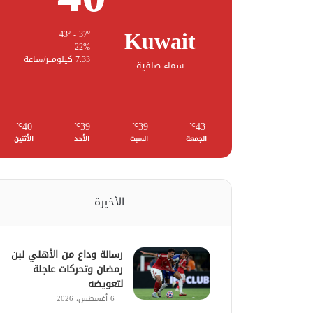
Kuwait
43º - 37º
22%
7.33 كيلومتر/ساعة
سماء صافية
40
39
39
43
℃
℃
℃
℃
الجمعة
السبت
الأحد
الأثنين
الأخيرة
رسالة وداع من الأهلي لبن
رمضان وتحركات عاجلة
لتعويضه
6 أغسطس، 2026