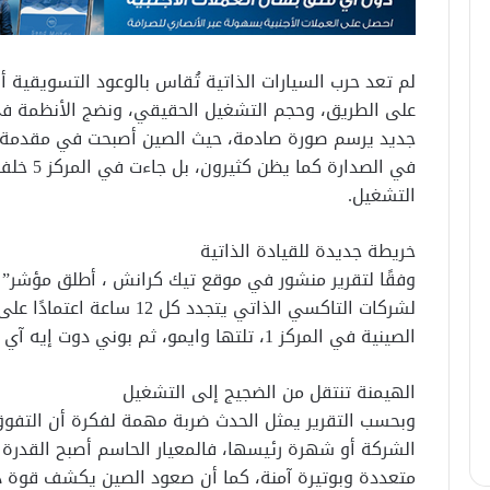
لم تعد حرب السيارات الذاتية تُقاس بالوعود التسويقية أ
على الطريق، وحجم التشغيل الحقيقي، ونضج الأنظمة ف
جديد يرسم صورة صادمة، حيث الصين أصبحت في مقدمة سب
في الصدار
التشغيل.
خريطة جديدة للقيادة الذاتية
وفقًا لتقرير منشور في موقع تيك كرانش ، أطلق مؤشر” الطر
لشركات التاكسي الذاتي يتجدد ك
الصينية في المركز 1، تلتها وايمو، ثم بوني دوت إيه آي ووي رايد، بينما جاءت تيسلا في المركز 5 .
الهيمنة تنتقل من الضجيج إلى التشغيل
وبحسب التقرير يمثل الحدث ضربة مهمة لفكرة أن التفوق
الشركة أو شهرة رئيسها، فالمعيار الحاسم أصبح القدر
متعددة وبوتيرة آمنة، كما أن صعود الصين يكشف قوة دع