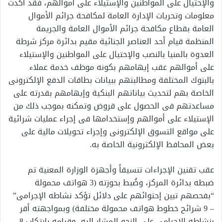
والإحتيال على المواطنين والإستيلاء على أموالهم، فقد أكدت
معلومات وتحريات الإدارة العامة لمكافحة جرائم الأموال
العامة بقطاع مكافحة جرائم الأموال العامة والجريمة
المنظمة قيام أحد العناصر الجنائية مقيم بدائرة مركز شرطة
العدوة بالمنيا بالنصب والإحتيال على المواطنين والإستيلاء
على أموالهم عقب إيهامهم بكونه موظف خدمة عملاء
بالبنوك المختلفة ومطالبتهم ببيانات بطاقات الدفع الإلكترونى
الخاصة بهم لتحديث بياناتهم البنكية وإيهامهم بقدرته على
مساعدتهم فى الحصول على قروض وتمكنه بموجب ذلك من
الإستيلاء على أموالهم وإستخدامها فى إجراء عمليات شرائية
على مواقع التسوق الإلكترونى وإجراء تحويلات مالية على
بعض المحافظ الإلكترونية الخاصة به.
عقب تقنين الإجراءات تنسيقاً وأجهزة الوزارة المعنية تم
ضبطه بدائرة المركز، وضُبط بحوزته (3 هواتف محمولة
“بفحصهم تبين إحتوائهم على دلائل تؤكد نشاطه الإجرامى”
– 9 شرائح خطوط هواتف محمولة مختلفة) وبمواجهته أقر
بنشاطه الإجرامى على النحو المشار إليه، وقيامه بإرتكاب 8