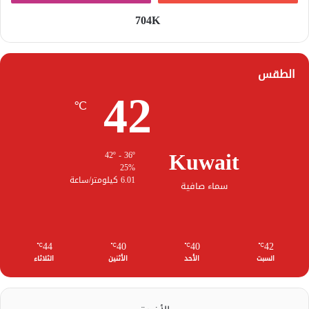
704K
الطقس
42
℃
Kuwait
42º - 36º
25%
6.01 كيلومتر/ساعة
سماء صافية
44
40
40
42
℃
℃
℃
℃
السبت
الأحد
الأثنين
الثلاثاء