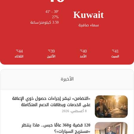
Kuwait
41º - 39º
27%
3.59 كيلومتر/ساعة
سماء صافية
44
39
40
41
℃
℃
℃
℃
السبت
الأحد
الأثنين
الثلاثاء
الأخيرة
«التضامن» تيسّر إجراءات حصول ذوي الإعاقة
على الخدمات وبطاقات الدعم المتكاملة
8 أغسطس، 2026
120 قضية و360 عامًا حبس.. ماذا ينتظر
«مستريح السيارات»؟