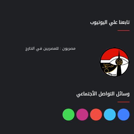
تابعنا علي اليوتيوب
مصريون : للمصريين في الخارج
وسائل التواصل الأجتماعي
فيسبوك
تويتر
يوتيوب
انستقرام
واتساب