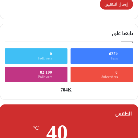
تابعنا علي
0
622k
Followers
Fans
82٬100
0
Followers
Subscribers
704K
الطقس
40
℃