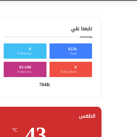
تابعنا علي
0
622k
Followers
Fans
82٬100
0
Followers
Subscribers
704K
الطقس
43
℃