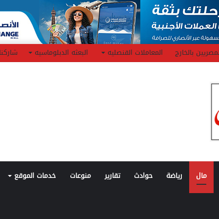
مصريين بالخارج
المعاملات القنصليه
البعثه الدبلوماسيه
شاركنا
مال
رياضة
حوادث
تقارير
منوعات
خدمات الموقع