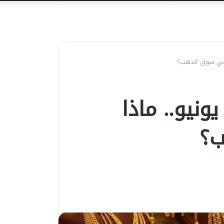
عن
لال يونيو.. ماذا
ب؟