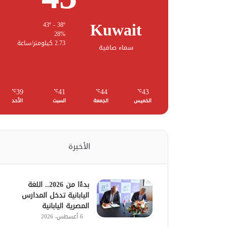
Kuwait
43º - 38º
28%
2.73 كيلومتر/ساعة
سماء صافية
39
41
44
43
℃
℃
℃
℃
الخميس
الجمعة
السبت
الأحد
الأخيرة
بدءًا من 2026.. اللغة
اليابانية تدخل المدارس
المصرية اليابانية
6 أغسطس، 2026