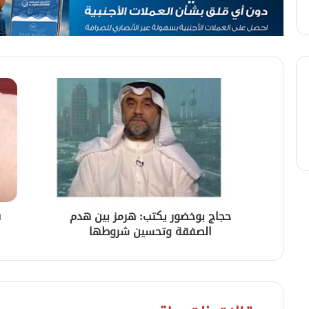
حجاج بوخضور يكتب: هرمز بين هدم
ف
الصفقة وتحسين شروطها