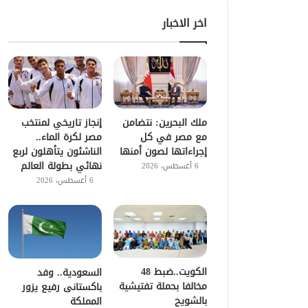
اخر الاخبار
ملك البحرين: نتضامن
إنجاز تاريخي لمنتخب
مع مصر في كل
مصر لكرة الماء..
إجراءاتها لصون أمنها
الناشئون يتأهلون لربع
نهائي بطولة العالم
6 أغسطس، 2026
6 أغسطس، 2026
الكويت..ضبط 48
السعودية.. وفد
مخالفا بحملة تفتيشية
باكستانى رفيع يزور
بالشويح
المملكة