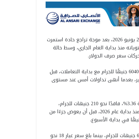
استقرت أسعار الذهب في السوق المصرية اليوم الأحد 21 يونيو 2026، بعد موجة تراجع حادة استمرت
ياته منذ بداية العام الجاري، وسط حالة
حركات سعر صرف الدولار.
وسجل الذهب عيار 21، الأكثر تداولًا في السوق المحلية، 6040 جنيهًا للجرام مع بداية التعاملات، قبل
هًا وقت إعداد التقرير، بعدما أنهى تداولات أمس عند مستوى
وخلال الأسبوع الماضي، تراجع سعر الذهب المحلي بنسبة 3.36%، فاقدًا نحو 210 جنيهات للجرام،
ليهبط إلى مستوى 5970 جنيهًا، وهو أدنى سعر يسجله منذ بداية عام 2026، قبل أن يعوض جزءًا من
وبحسب آخر تحديث للأسعار، سجل الذهب عيار 24 نحو 6903 جنيهات للجرام، بينما بلغ سعر عيار 18 نحو