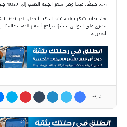
5177 جنيهًا، فيما وصل سعر الجنيه الذهب إلى 48320 جنيهًا.
ومنذ بداية
شهري على التوالي، متأثرًا بتراجع أسعار الذهب عالميًا
المصرية.
فيسبوك
تويتر
لينكدإن
بينتيريست
سكاي
شاركها