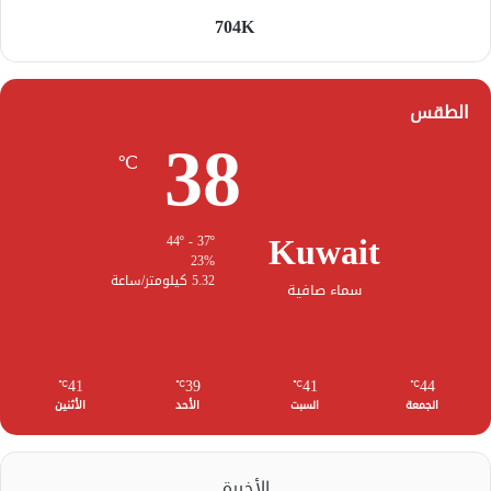
704K
الطقس
38
℃
Kuwait
44º - 37º
23%
5.32 كيلومتر/ساعة
سماء صافية
41
39
41
44
℃
℃
℃
℃
الجمعة
السبت
الأحد
الأثنين
الأخيرة