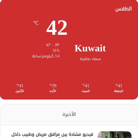
الطقس
42
℃
Kuwait
42º - 39º
31%
3.4 كيلومتر/ساعة
سماء صافية
41
39
41
41
℃
℃
℃
℃
الجمعة
السبت
الأحد
الأثنين
الأخيرة
فيديو مشادة بين مرافق مريض وطبيب داخل