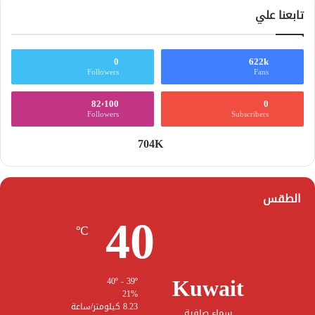
تابعنا علي
0
622k
Followers
Fans
82٬100
0
Followers
Subscribers
704K
الطقس
40
℃
Kuwait
40º - 39º
21%
8.23 كيلومتر/ساعة
سماء صافية