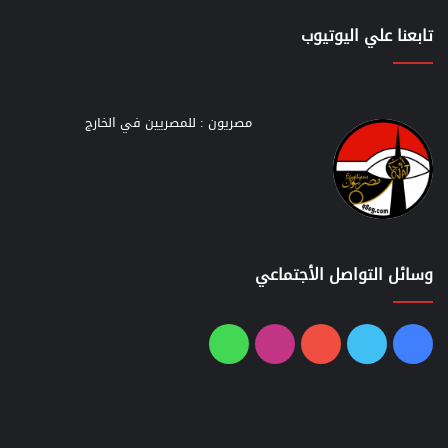
تابعنا علي اليوتيوب
مصريون : للمصريين في الخارج
وسائل التواصل الأجتماعي
فيسبوك
تويتر
يوتيوب
انستقرام
واتساب