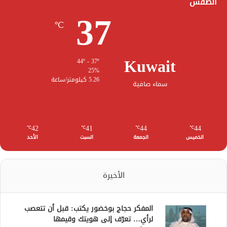
الطقس
37
℃
Kuwait
44º - 37º
25%
5.26 كيلومتر/ساعة
سماء صافية
42
41
44
44
℃
℃
℃
℃
الخميس
الجمعة
السبت
الأحد
الأخيرة
المفكر حجاج بوخضور يكتب: قبل أن تتعصب
لرأي… تعرّف إلى هويتك وقيمها