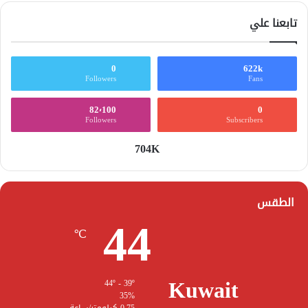
تابعنا علي
0
622k
Followers
Fans
82٬100
0
Followers
Subscribers
704K
الطقس
44
℃
Kuwait
44º - 39º
35%
0.75 كيلومتر/ساعة