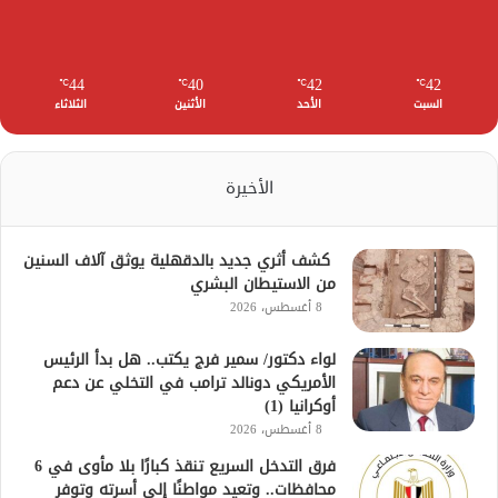
44
40
42
42
℃
℃
℃
℃
السبت
الأحد
الأثنين
الثلاثاء
الأخيرة
كشف أثري جديد بالدقهلية يوثق آلاف السنين
من الاستيطان البشري
8 أغسطس، 2026
لواء دكتور/ سمير فرج يكتب.. هل بدأ الرئيس
الأمريكي دونالد ترامب في التخلي عن دعم
أوكرانيا (1)
8 أغسطس، 2026
فرق التدخل السريع تنقذ كبارًا بلا مأوى في 6
محافظات.. وتعيد مواطنًا إلى أسرته وتوفر