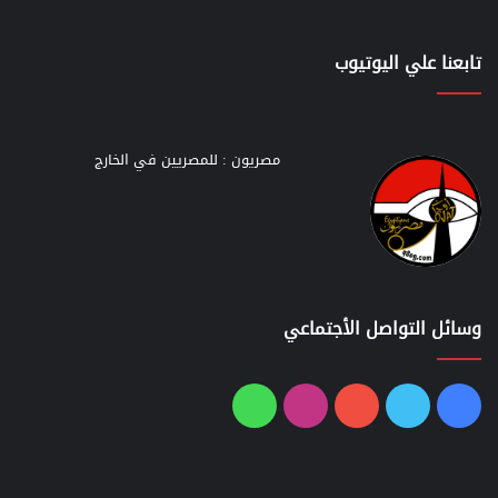
تابعنا علي اليوتيوب
مصريون : للمصريين في الخارج
وسائل التواصل الأجتماعي
فيسبوك
تويتر
يوتيوب
انستقرام
واتساب