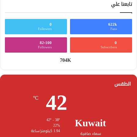
تابعنا علي
0
622k
Followers
Fans
82٬100
0
Followers
Subscribers
704K
الطقس
42
℃
Kuwait
42º - 38º
22%
1.94 كيلومتر/ساعة
سماء صافية