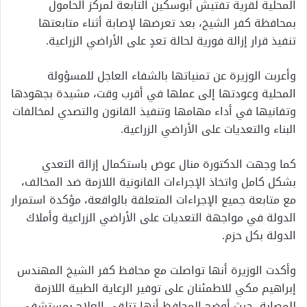
المحلية لقرية تفتيش أبوسكين التابعة لمركز الحامول
بمحافظة كفر الشيخ، بعد تعرضها لإصابة أثناء متابعتها
تنفيذ قرار إزالة فورية لحالة تعدٍ على الأراضي الزراعية.
وأعربت الوزيرة عن تمنياتها بالشفاء العاجل للمسؤولة
المحلية وعودتها إلى عملها في أقرب وقت، مشيدة بجهودها
وتفانيها في أداء مهامها وتنفيذ القانون والتصدي لمخالفات
البناء والتعديات على الأراضي الزراعية.
كما وجهت الدكتورة منال عوض باستكمال إزالة التعدي
بشكل كامل واتخاذ الإجراءات القانونية اللازمة ضد المخالف،
مع متابعة جميع الإجراءات المتعلقة بالواقعة، مؤكدة استمرار
الدولة في مواجهة التعديات على الأراضي الزراعية وأملاك
الدولة بكل حزم.
وأكدت الوزيرة أنها تواصلت مع محافظ كفر الشيخ المهندس
إبراهيم مكي للاطمئنان على توفير الرعاية الطبية اللازمة
للمصابة، حيث أوضح المحافظ أنها تتلقى العلاج بمستشفى