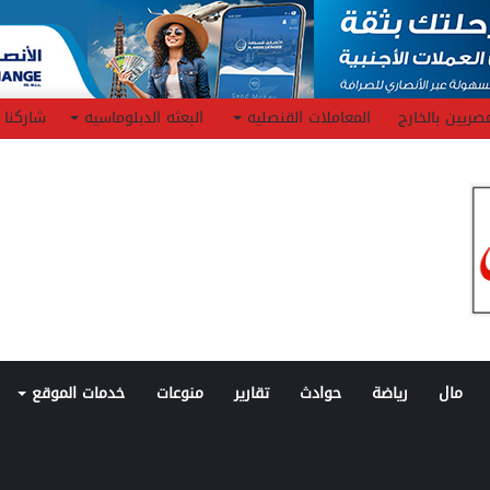
صريين بالخارج
المعاملات القنصليه
البعثه الدبلوماسيه
شاركنا
مال
رياضة
حوادث
تقارير
منوعات
خدمات الموقع