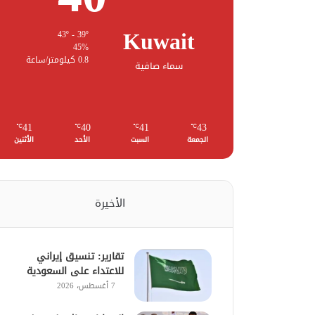
Kuwait
43º - 39º
45%
0.8 كيلومتر/ساعة
سماء صافية
41
40
41
43
℃
℃
℃
℃
الجمعة
السبت
الأحد
الأثنين
الأخيرة
تقارير: تنسيق إيراني
للاعتداء على السعودية
7 أغسطس، 2026