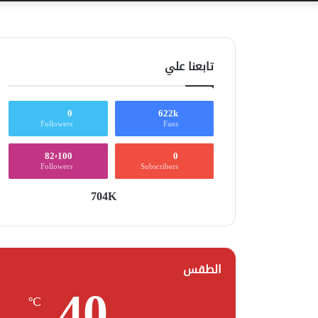
تابعنا علي
0
622k
Followers
Fans
82٬100
0
Followers
Subscribers
704K
الطقس
40
℃