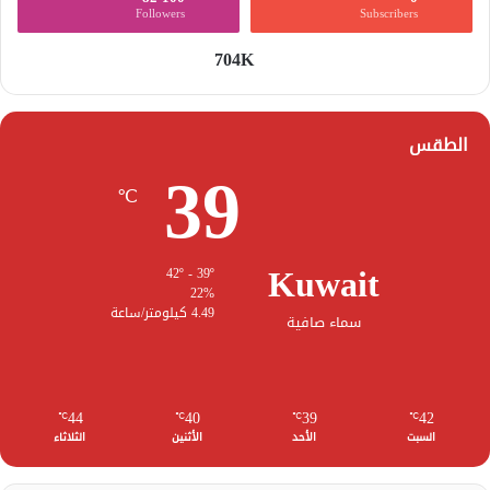
Followers
Subscribers
704K
الطقس
39
℃
Kuwait
42º - 39º
22%
4.49 كيلومتر/ساعة
سماء صافية
44
40
39
42
℃
℃
℃
℃
السبت
الأحد
الأثنين
الثلاثاء