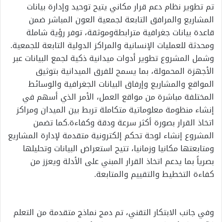
تم تطوير نظام دعم قرار مكاني يتيح توحيد وإدارة بيانات
المشاريع والمرافق التابعة لجمعية العون المباشر ضمن
قاعدة بيانات جغرافية مترابطةوموثقة، توفر رؤية شاملة
ومحدثة للعمليات الإنسانية والمراكز الدولية التابعة للجمعية.
وشمل المشروع تطوير أدوات ميدانية ذكية لجمع البيانات عبر
الأجهزة المحمولة، بما يسمح للفرق الميدانية بتوثيق
المواقع والمشاريع وإرفاق البيانات الجغرافية والوسائط
المختلفة مباشرة من مواقع العمل، الأمر الذي أسهم في
إنشاء منظومة معلوماتية متكاملة تربط بين الميدان ومراكز
اتخاذ القرار بصورة أكثر سرعة ودقة وكفاءة.كما تضمن
المشروع إنشاء لوحة تحكم إلكترونية متقدمة لإدارة المشاريع
ومتابعتها مكانيا وزمانيا، تتيح استعراض البيانات وتحليلها
بصرياً بما يدعم اتخاذ القرار المبني على الأدلة ويعزز من
كفاءة التخطيط والتقييم والمتابعة.
وفي جانب الابتكار التقني، تم دمج نماذج متقدمة من التعلم