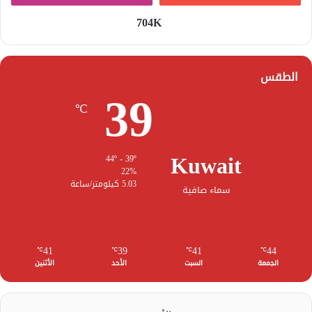
704K
الطقس
39
℃
Kuwait
44º - 39º
22%
5.03 كيلومتر/ساعة
سماء صافية
41
39
41
44
℃
℃
℃
℃
الجمعة
السبت
الأحد
الأثنين