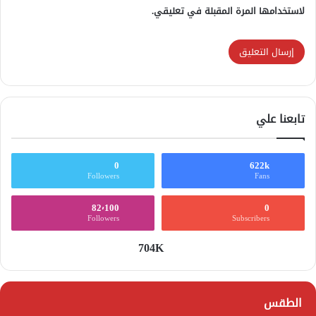
لاستخدامها المرة المقبلة في تعليقي.
تابعنا علي
0
622k
Followers
Fans
82٬100
0
Followers
Subscribers
704K
الطقس