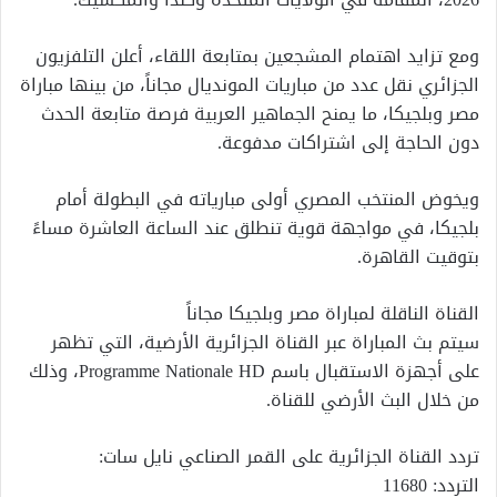
ومع تزايد اهتمام المشجعين بمتابعة اللقاء، أعلن التلفزيون
الجزائري نقل عدد من مباريات المونديال مجاناً، من بينها مباراة
مصر وبلجيكا، ما يمنح الجماهير العربية فرصة متابعة الحدث
دون الحاجة إلى اشتراكات مدفوعة.
ويخوض المنتخب المصري أولى مبارياته في البطولة أمام
بلجيكا، في مواجهة قوية تنطلق عند الساعة العاشرة مساءً
بتوقيت القاهرة.
القناة الناقلة لمباراة مصر وبلجيكا مجاناً
سيتم بث المباراة عبر القناة الجزائرية الأرضية، التي تظهر
على أجهزة الاستقبال باسم Programme Nationale HD، وذلك
من خلال البث الأرضي للقناة.
تردد القناة الجزائرية على القمر الصناعي نايل سات:
التردد: 11680