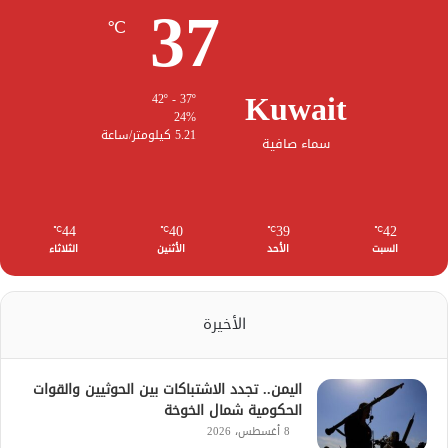
37
℃
Kuwait
42º - 37º
24%
5.21 كيلومتر/ساعة
سماء صافية
44
40
39
42
℃
℃
℃
℃
السبت
الأحد
الأثنين
الثلاثاء
الأخيرة
اليمن.. تجدد الاشتباكات بين الحوثيين والقوات
الحكومية شمال الخوخة
8 أغسطس، 2026