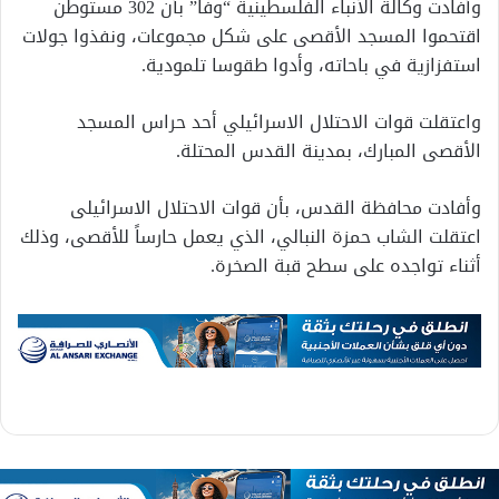
وأفادت وكالة الأنباء الفلسطينية “وفا” بأن 302 مستوطن
اقتحموا المسجد الأقصى على شكل مجموعات، ونفذوا جولات
استفزازية في باحاته، وأدوا طقوسا تلمودية.
واعتقلت قوات الاحتلال الاسرائيلي أحد حراس المسجد
الأقصى المبارك، بمدينة القدس المحتلة.
وأفادت محافظة القدس، بأن قوات الاحتلال الاسرائيلى
اعتقلت الشاب حمزة النبالي، الذي يعمل حارساً للأقصى، وذلك
أثناء تواجده على سطح قبة الصخرة.