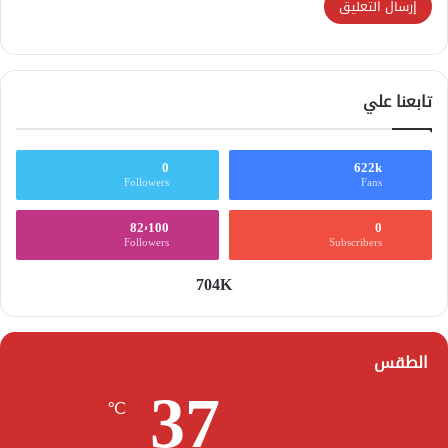
تابعنا علي
0
622k
Followers
Fans
82٬100
0
Followers
Subscribers
704K
الطقس
37
℃