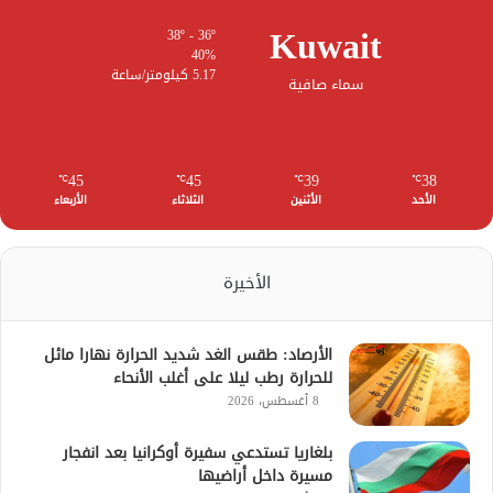
Kuwait
38º - 36º
40%
5.17 كيلومتر/ساعة
سماء صافية
45
45
39
38
℃
℃
℃
℃
الأحد
الأثنين
الثلاثاء
الأربعاء
الأخيرة
الأرصاد: طقس الغد شديد الحرارة نهارا مائل
للحرارة رطب ليلا على أغلب الأنحاء
8 أغسطس، 2026
بلغاريا تستدعي سفيرة أوكرانيا بعد انفجار
مسيرة داخل أراضيها