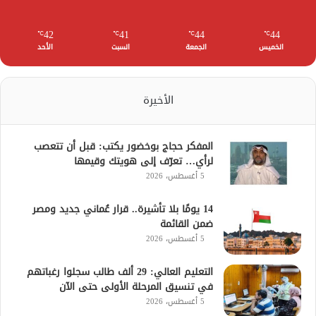
42
41
44
44
℃
℃
℃
℃
الخميس
الجمعة
السبت
الأحد
الأخيرة
المفكر حجاج بوخضور يكتب: قبل أن تتعصب
لرأي… تعرّف إلى هويتك وقيمها
5 أغسطس، 2026
14 يومًا بلا تأشيرة.. قرار عُماني جديد ومصر
ضمن القائمة
5 أغسطس، 2026
التعليم العالي: 29 ألف طالب سجلوا رغباتهم
في تنسيق المرحلة الأولى حتى الآن
5 أغسطس، 2026