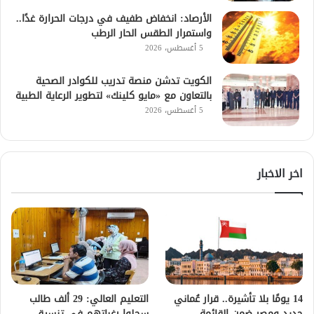
الأرصاد: انخفاض طفيف في درجات الحرارة غدًا..
واستمرار الطقس الحار الرطب
5 أغسطس، 2026
الكويت تدشن منصة تدريب للكوادر الصحية
بالتعاون مع «مايو كلينك» لتطوير الرعاية الطبية
5 أغسطس، 2026
اخر الاخبار
14 يومًا بلا تأشيرة.. قرار عُماني
التعليم العالي: 29 ألف طالب
جديد ومصر ضمن القائمة
سجلوا رغباتهم في تنسيق