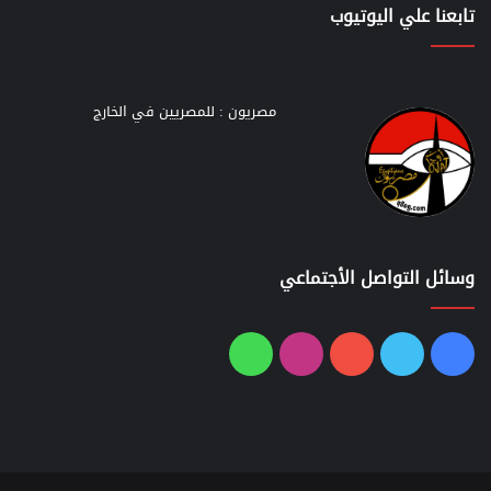
تابعنا علي اليوتيوب
مصريون : للمصريين في الخارج
وسائل التواصل الأجتماعي
فيسبوك
تويتر
يوتيوب
انستقرام
واتساب