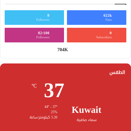
0
622k
Followers
Fans
82٬100
0
Followers
Subscribers
704K
الطقس
37
℃
Kuwait
44º - 37º
25%
5.26 كيلومتر/ساعة
سماء صافية