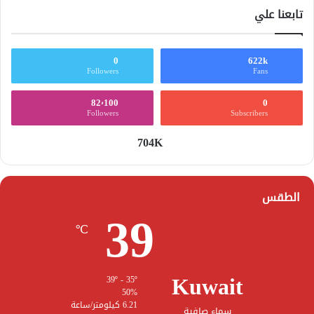
تابعنا علي
0
622k
Followers
Fans
82٬100
0
Followers
Subscribers
704K
الطقس
39
℃
Kuwait
39º - 35º
50%
6.21 كيلومتر/ساعة
سماء صافية