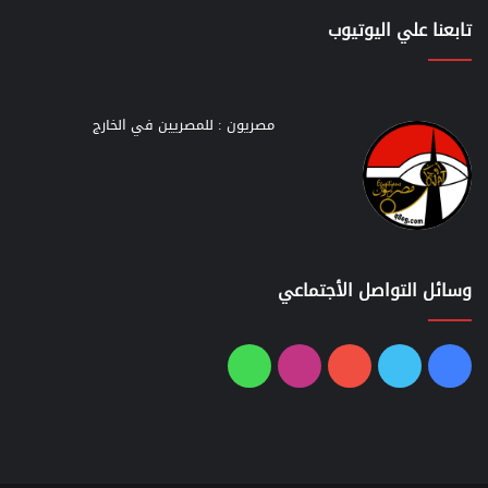
تابعنا علي اليوتيوب
مصريون : للمصريين في الخارج
وسائل التواصل الأجتماعي
فيسبوك
تويتر
يوتيوب
انستقرام
واتساب