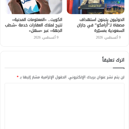
الحوثيون يتبنون استهداف
الكويت.. «المعلومات المدنية»
مصفاة لـ”أرامكو” في جازان
تتيح لملاك العقارات خدمة «شطب
السعودية بمسيّرة
الجهة» عبر «سهل»
9 أغسطس، 2026
9 أغسطس، 2026
اترك تعليقاً
لن يتم نشر عنوان بريدك الإلكتروني.
الحقول الإلزامية مشار إليها بـ
*
ا
ل
ت
ع
ل