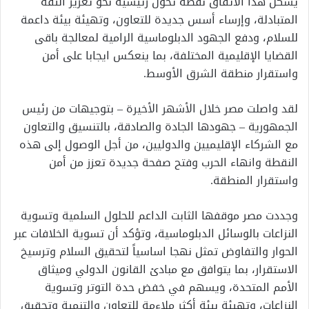
يشكل هذا الاتفاق نقطة تحول رئيسية نحو تعزيز الثقة
المتبادلة، وإرساء أسس جديدة للتعاون، وتهيئة بيئة داعمة
للسلام، ودفع الجهود الدبلوماسية الرامية لمعالجة باقى
القضايا الإقليمية المختلفة، بما ينعكس ايجابا على أمن
واستقرار منطقة الشرق الأوسط.
لقد واصلت مصر خلال الأشهر الأخيرة – بتوجيهات من رئيس
الجمهورية – جهودها الجادة والصادقة، بالتنسيق والتعاون
مع الشركاء الإقليميين والدوليين، من أجل الوصول إلى هذه
النقطة وانهاء الحرب وفتح صفحة جديدة تعزز من أمن
واستقرار المنطقة.
وجددت مصر موقفها الثابت الداعم للحلول السلمية وتسوية
النزاعات بالوسائل الدبلوماسية، وتؤكد أن تسوية الخلافات عبر
الحوار والتفاوض تمثل نهجا اساسياً لتحقيق السلام وترسيخ
الاستقرار، بما يتوافق مع مبادئ القانون الدولي وميثاق
الأمم المتحدة، ويسهم في خفض حدة التوتر وتسوية
النزاعات، وتهيئة بيئة أكثر ملاءمة للتعاون والتنمية وتحقيق