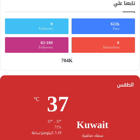
تابعنا علي
0
622k
Followers
Fans
82٬100
0
Followers
Subscribers
704K
الطقس
37
℃
Kuwait
37º - 37º
71%
5.19 كيلومتر/ساعة
سماء صافية