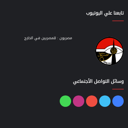
تابعنا علي اليوتيوب
مصريون : للمصريين في الخارج
وسائل التواصل الأجتماعي
فيسبوك
تويتر
يوتيوب
انستقرام
واتساب