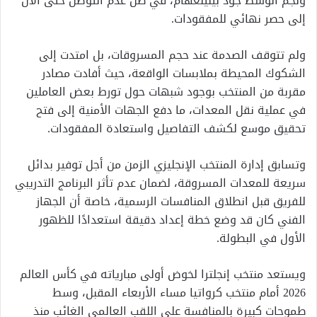
ونجم الوسط جود بيلينغهام، في ظل عدم التوصل حتى الآن
إلى حصر نهائي للمفقودات.
ولم تتوقف الصدمة عند حجم المسروقات، بل امتدت إلى
الشكوك المحيطة بملابسات الواقعة، حيث أفادت مصادر
مقربة من المنتخب بوجود شبهات حول تورط بعض العاملين
في عملية نقل المعدات، ما دفع الجهات الأمنية إلى فتح
تحقيق موسع لكشف التفاصيل واستعادة المفقودات.
وتسابق إدارة المنتخب الإنجليزي الزمن من أجل توفير بدائل
سريعة للمعدات المسروقة، لضمان عدم تأثر البرنامج التدريبي
للفريق قبل انطلاق المنافسات الرسمية، خاصة أن الجهاز
الفني كان قد وضع خطة إعداد دقيقة استعدادًا للظهور
الأول في البطولة.
ويستعد منتخب إنجلترا لخوض أولى مبارياته في كأس العالم
2026 أمام منتخب كرواتيا مساء الأربعاء المقبل، وسط
طموحات كبيرة بالمنافسة على اللقب العالمي الغائب منذ