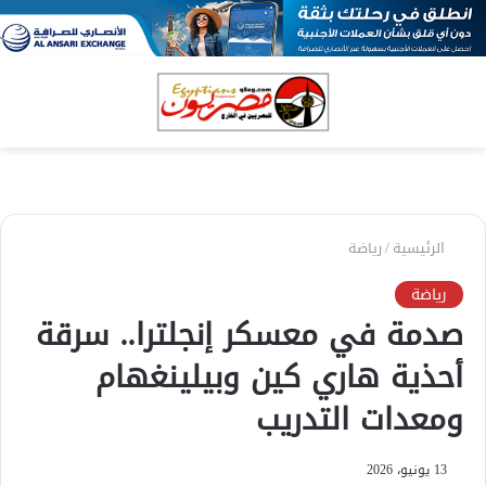
بحث
الق
عن
الرئيسية
/
رياضة
رياضة
صدمة في معسكر إنجلترا.. سرقة
أحذية هاري كين وبيلينغهام
ومعدات التدريب
13 يونيو، 2026